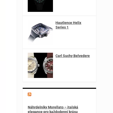
Hautlence Helix
Series 1
Carl Suchy Belvedere
Magazín o špercích a módě
Náhrdelníky Morellato – italská
elegance pro každodenní krásu