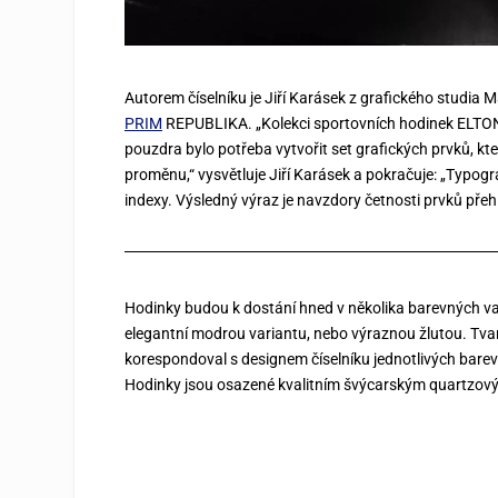
Autorem číselníku je Jiří Karásek z grafického studia M
PRIM
REPUBLIKA. „Kolekci sportovních hodinek ELTO
pouzdra bylo potřeba vytvořit set grafických prvků, k
proměnu,“ vysvětluje Jiří Karásek a pokračuje: „Typogr
indexy. Výsledný výraz je navzdory četnosti prvků přeh
Hodinky budou k dostání hned v několika barevných var
elegantní modrou variantu, nebo výraznou žlutou. Tva
korespondoval s designem číselníku jednotlivých barev
Hodinky jsou osazené kvalitním švýcarským quartzov