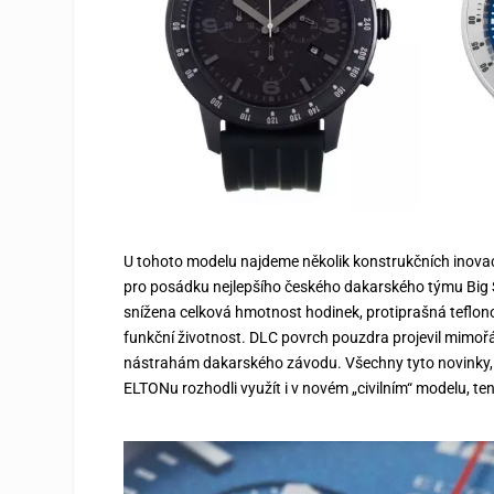
U tohoto modelu najdeme několik konstrukčních inovac
pro posádku nejlepšího českého dakarského týmu Big 
snížena celková hmotnost hodinek, protiprašná teflonov
funkční životnost. DLC povrch pouzdra projevil mimořá
nástrahám dakarského závodu. Všechny tyto novinky, 
ELTONu rozhodli využít i v novém „civilním“ modelu, t