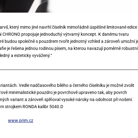
arvil, který mimo jiné navrhl číselník mimořádně úspěšné limitované edice
N CHRONO propojuje jednoduchý výtvarný koncept. K danému tvaru
teré budou společně s pouzdrem tvořit jednotný vzhled a zároveň umožní 
afie je řešena jednou rodinou písem, na kterou navazují poměrně robustní
ledný a esteticky vyvážený.“
iantách. Vedle nadčasového bílého a černého číselníku je možné zvolit
rově minimalistické pouzdro je povrchově upraveno tak, aby povrch
ných variant a zároveň splňoval vysoké nároky na odolnost při nošení.
ým strojkem RONDA kalibr 5040.D
www.prim.cz