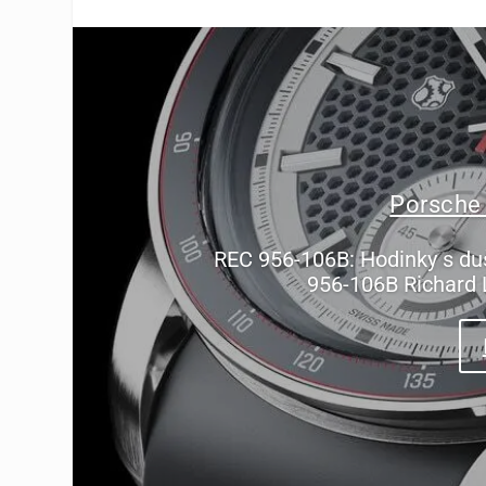
Porsche
REC 956-106B: Hodinky s du
956-106B Richard 