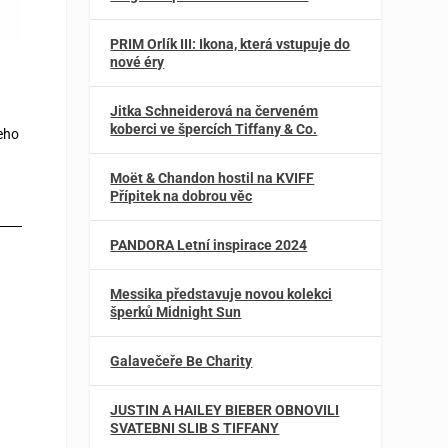
PRIM Orlík III: Ikona, která vstupuje do
nové éry
Jitka Schneiderová na červeném
koberci ve špercích Tiffany & Co.
jeho
Moët & Chandon hostil na KVIFF
Přípitek na dobrou věc
PANDORA Letní inspirace 2024
Messika představuje novou kolekci
šperků Midnight Sun
Galavečeře Be Charity
JUSTIN A HAILEY BIEBER OBNOVILI
SVATEBNI SLIB S TIFFANY