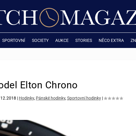
SPORTOVNÍ
SOCIETY
AUKCE
STORIES
NĚCO EXTRA
ZN
del Elton Chrono
.12.2018
|
Hodinky
,
Pánské hodinky
,
Sportovní hodinky
|