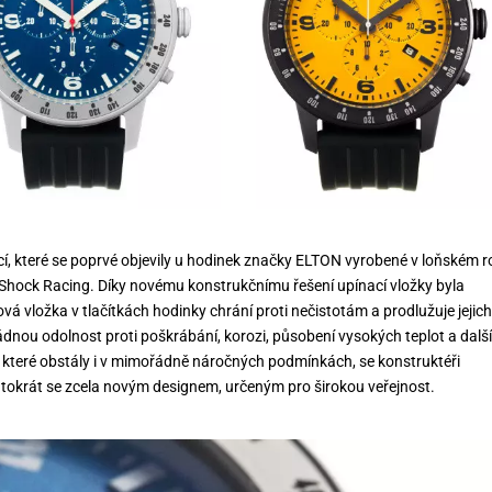
í, které se poprvé objevily u hodinek značky ELTON vyrobené v loňském r
Shock Racing. Díky novému konstrukčnímu řešení upínací vložky byla
á vložka v tlačítkách hodinky chrání proti nečistotám a prodlužuje jejich
dnou odolnost proti poškrábání, korozi, působení vysokých teplot a dalš
které obstály i v mimořádně náročných podmínkách, se konstruktéři
entokrát se zcela novým designem, určeným pro širokou veřejnost.