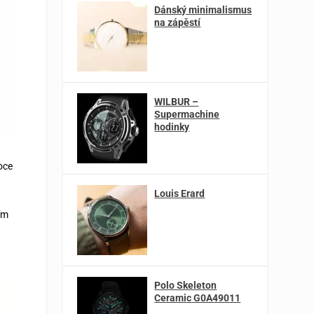
Dánský minimalismus
na zápěstí
WILBUR –
Supermachine
hodinky
oce
Louis Erard
ím
Polo Skeleton
Ceramic G0A49011