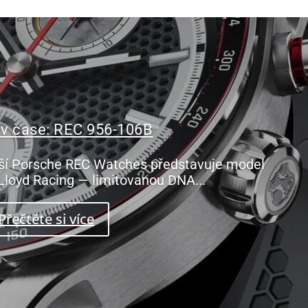
 v čase: REC 956-106B
ší Porsche REC Watches představuje model
Lloyd Racing — limitovanou DNA...
Přečtěte si více