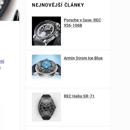
NEJNOVĚJŠÍ ČLÁNKY
Porsche v čase: REC
956-106B
Armin Strom Ice Blue
vní
é
REC Habu SR-71