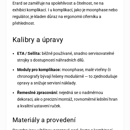
Erard se zaměřuje na spolehlivost a čitelnost, ne na
exhibici komplikací. I u komplikací, jako je moonphase nebo
regulátor, je kladen důraz na ergonomii ciferníku a
přehlednost.
Kalibry a úpravy
ETA / Sellita:
běžně používané, snadno servisovatelné
strojky s dostupností náhradních dílů.
Moduly pro komplikace:
moonphase, malé vteřiny či
chronografy bývají řešeny modulárně — to zjednodušuje
opravy a snižuje servisní náklady.
Řemeslné zpracování:
nejedná se o nadměrnou
dekoraci, ale o precizní montáž, rovnoměrné leštění hran
a kvalitní ustavení ruček.
Materiály a provedení