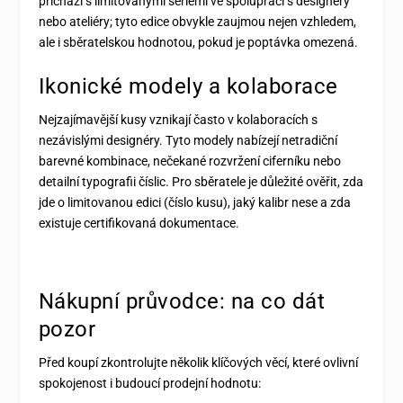
přichází s limitovanými sériemi ve spolupráci s designéry
nebo ateliéry; tyto edice obvykle zaujmou nejen vzhledem,
ale i sběratelskou hodnotou, pokud je poptávka omezená.
Ikonické modely a kolaborace
Nejzajímavější kusy vznikají často v kolaboracích s
nezávislými designéry. Tyto modely nabízejí netradiční
barevné kombinace, nečekané rozvržení ciferníku nebo
detailní typografii číslic. Pro sběratele je důležité ověřit, zda
jde o limitovanou edici (číslo kusu), jaký kalibr nese a zda
existuje certifikovaná dokumentace.
Nákupní průvodce: na co dát
pozor
Před koupí zkontrolujte několik klíčových věcí, které ovlivní
spokojenost i budoucí prodejní hodnotu: