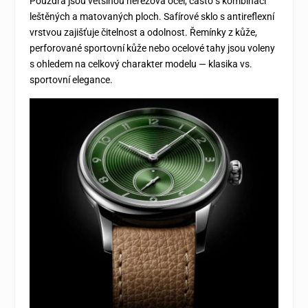
Pouzdra jsou většinou nerezová ocel, často s kombinací
leštěných a matovaných ploch. Safírové sklo s antireflexní
vrstvou zajišťuje čitelnost a odolnost. Řemínky z kůže,
perforované sportovní kůže nebo ocelové tahy jsou voleny
s ohledem na celkový charakter modelu — klasika vs.
sportovní elegance.