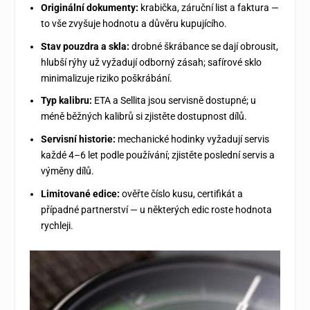
Originální dokumenty:
krabička, záruční list a faktura —
to vše zvyšuje hodnotu a důvěru kupujícího.
Stav pouzdra a skla:
drobné škrábance se dají obrousit,
hlubší rýhy už vyžadují odborný zásah; safírové sklo
minimalizuje riziko poškrábání.
Typ kalibru:
ETA a Sellita jsou servisně dostupné; u
méně běžných kalibrů si zjistěte dostupnost dílů.
Servisní historie:
mechanické hodinky vyžadují servis
každé 4–6 let podle používání; zjistěte poslední servis a
výměny dílů.
Limitované edice:
ověřte číslo kusu, certifikát a
případné partnerství — u některých edic roste hodnota
rychleji.