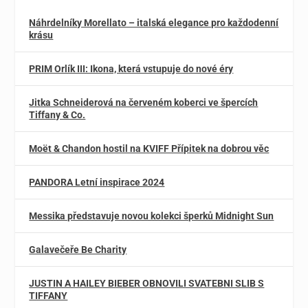
Náhrdelníky Morellato – italská elegance pro každodenní
krásu
PRIM Orlík III: Ikona, která vstupuje do nové éry
Jitka Schneiderová na červeném koberci ve špercích
Tiffany & Co.
Moët & Chandon hostil na KVIFF Přípitek na dobrou věc
PANDORA Letní inspirace 2024
Messika představuje novou kolekci šperků Midnight Sun
Galavečeře Be Charity
JUSTIN A HAILEY BIEBER OBNOVILI SVATEBNI SLIB S
TIFFANY