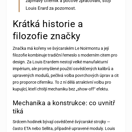
zajímavý ciferník a poctivé zpracování, stojí
Louis Erard za pozornost.
Krátká historie a
filozofie značky
Značka má kořeny ve švýcarském Le Noirmontu a její
filozofie kombinuje tradiční řemeslo s moderním citem pro
design. Za Louis Erardem nestojí velké manufakturní
impérium, ale promyšlené použití osvědčených kalibrů a
upravených modulů, pečlivá volba povrchových úprav a cit
pro proporce ciferníku. To z ní dělá atraktivní volbu pro
kupující, kteří chtějí mechaniku bez „show-off“ efektu.
Mechanika a konstrukce: co uvnitř
tiká
Srdcem hodinek bývají osvědčené švýcarské strojky —
často ETA nebo Sellita, případně upravené moduly. Louis