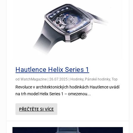
Hautlence Helix Series 1
od
WatchMagazine
|
26.07.2025
|
Hodinky
,
Pánské hodinky
,
Top
Revoluce v architektonických hodinkách Hautlence uvádí
na trh model Helix Series 1 – omezenou...
PŘEČTĚTE SI VÍCE