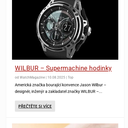
WILBUR – Supermachine hodinky
od
WatchMagazine
|
10.08.2025
|
Top
Americká značka bourající konvence Jason Wilbur –
designér, inženýr a zakladatel značky WILBUR –...
PŘEČTĚTE SI VÍCE