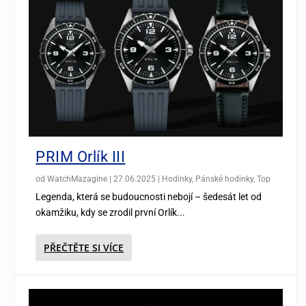
PRIM Orlík III
od
WatchMazagine
|
27.06.2025
|
Hodinky
,
Pánské hodinky
,
Top
Legenda, která se budoucnosti nebojí – šedesát let od
okamžiku, kdy se zrodil první Orlík...
PŘEČTĚTE SI VÍCE