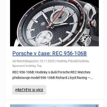
Porsche v čase: REC 956-106B
od
WatchMagazine
|
10.11.2025
|
Hodinky
,
Pánské hodinky
,
Sportovní hodinky
,
Top
REC 956-106B: Hodinky s duší Porsche REC Watches
představuje model 956-106B Richard Lloyd Racing —...
PŘEČTĚTE SI VÍCE