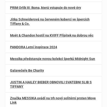
PRIM Orlík III: Ikona, která vstupuje do nové éry
Jitka Schneiderová na červeném koberci ve špercích
Tiffany & Co.
Moët & Chandon hostil na KVIFF Přípitek na dobrou věc
PANDORA Letní inspirace 2024
Messika představuje novou kolekci šperků Midnight Sun
Galavečeře Be Charity
JUSTIN A HAILEY BIEBER OBNOVILI SVATEBNI SLIB S
TIFFANY
Značka MESSIKA uvádí na trh nový solitérní prsten Move
Link