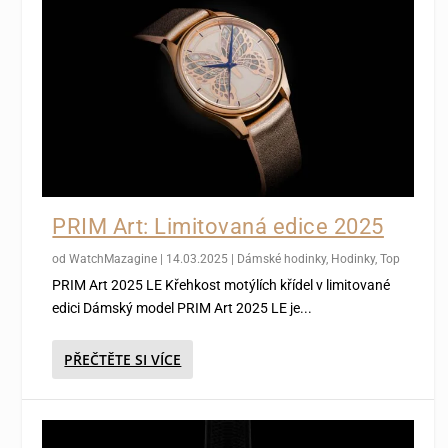
PRIM Art: Limitovaná edice 2025
od
WatchMazagine
|
14.03.2025
|
Dámské hodinky
,
Hodinky
,
Top
PRIM Art 2025 LE Křehkost motýlích křídel v limitované
edici Dámský model PRIM Art 2025 LE je...
PŘEČTĚTE SI VÍCE