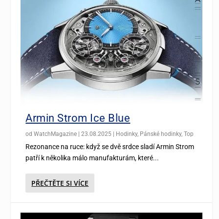
Armin Strom Ice Blue
od
WatchMagazine
|
23.08.2025
|
Hodinky
,
Pánské hodinky
,
Top
Rezonance na ruce: když se dvě srdce sladí Armin Strom
patří k několika málo manufakturám, které...
PŘEČTĚTE SI VÍCE