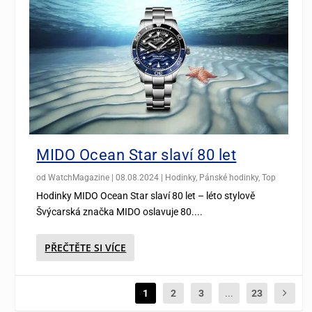
MIDO Ocean Star slaví 80 let
od
WatchMagazine
|
08.08.2024
|
Hodinky
,
Pánské hodinky
,
Top
Hodinky MIDO Ocean Star slaví 80 let – léto stylově
Švýcarská značka MIDO oslavuje 80....
PŘEČTĚTE SI VÍCE
1
2
3
...
23