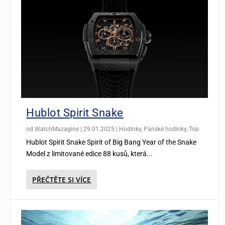
Hublot Spirit Snake
od
WatchMazagine
|
29.01.2025
|
Hodinky
,
Pánské hodinky
,
Top
Hublot Spirit Snake Spirit of Big Bang Year of the Snake
Model z limitované edice 88 kusů, která...
PŘEČTĚTE SI VÍCE