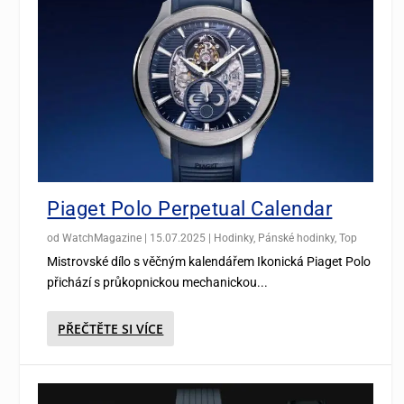
Piaget Polo Perpetual Calendar
od
WatchMagazine
|
15.07.2025
|
Hodinky
,
Pánské hodinky
,
Top
Mistrovské dílo s věčným kalendářem Ikonická Piaget Polo
přichází s průkopnickou mechanickou...
PŘEČTĚTE SI VÍCE