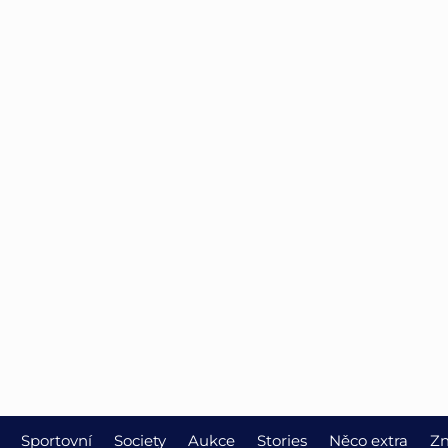
Sportovní
Society
Aukce
Stories
Něco extra
Zn