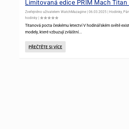
Limitovaná edice PRIM Mach Titan
Zveřejněno uživatelem
WatchMazagine
|
06.03.2025
|
Hodinky
,
Pá
hodinky
|
Titanová pocta českému letectví V hodinářském světě exist
modely, které vzbuzují zvláštní...
PŘEČTĚTE SI VÍCE