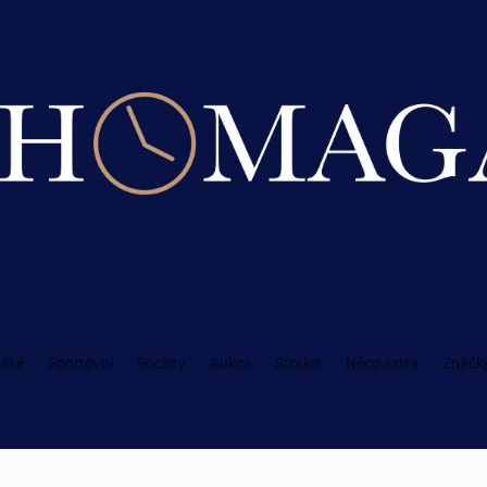
ské
Sportovní
Society
Aukce
Stories
Něco extra
Značk