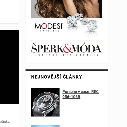
NEJNOVĚJŠÍ ČLÁNKY
Porsche v čase: REC
956-106B
odinky
,