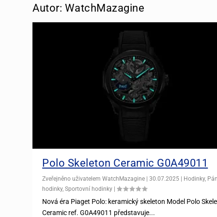
Autor:
WatchMazagine
Polo Skeleton Ceramic G0A49011
Zveřejněno uživatelem
WatchMazagine
|
30.07.2025
|
Hodinky
,
Pá
hodinky
,
Sportovní hodinky
|
Nová éra Piaget Polo: keramický skeleton Model Polo Skel
Ceramic ref. G0A49011 představuje...