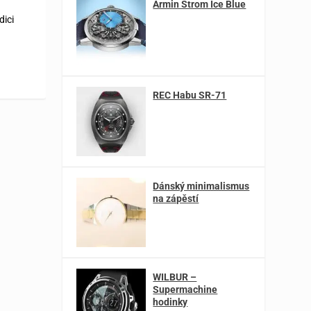
Armin Strom Ice Blue
dici
REC Habu SR-71
Dánský minimalismus
na zápěstí
WILBUR –
Supermachine
hodinky