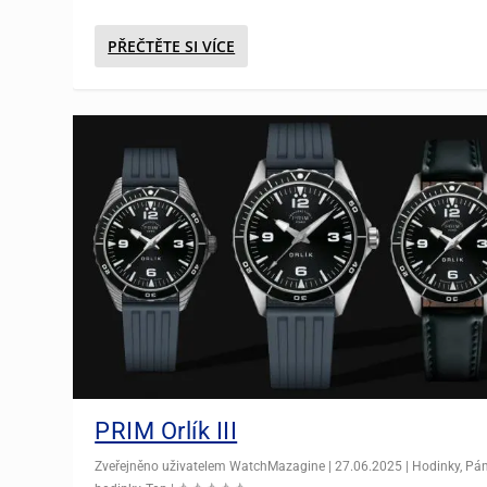
PŘEČTĚTE SI VÍCE
PRIM Orlík III
Zveřejněno uživatelem
WatchMazagine
|
27.06.2025
|
Hodinky
,
Pá