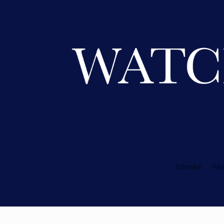
Dámské
Pán