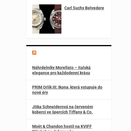
Carl Suchy Belvedere
Magazín o špercích a módě
Náhrdelníky Morellato – italská
elegance pro každodenní krásu
PRIM Orlík III: Ikona, která vstupuje do
nové éry
Jitka Schneiderová na červeném
koberci ve špercích Tiffany & Co.
Moët & Chandon hostil na KVIFF