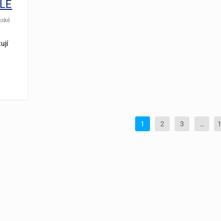
 LE
nské
ují
1
2
3
…