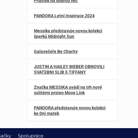
Přípitek na dobrou věc
PANDORA Letní inspirace 2024
Messika představuje novou kolekci
šperků Midnight Sun
Galavečeře Be Charity
JUSTIN A HAILEY BIEBER OBNOVILI
SVATEBNI SLIB S TIFFANY
Značka MESSIKA uvádí na trh nový
solitérní prsten Move Link
PANDORA představuje novou kolekci
ke Dni matek
ačky
Spolupráce