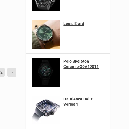
Louis Erard
Polo Skeleton
Ceramic G0A49011
12
Hautlence Helix
Series 1