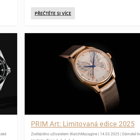
PŘEČTĚTE SI VÍCE
PRIM Art: Limitovaná edice 2025
nské
Zveřejněno uživatelem
WatchMazagine
|
14.03.2025
|
Dámské h