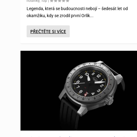
hodinky
,
Top
|
Legenda, která se budoucnosti nebojí – šedesát let od
okamžiku, kdy se zrodil první Orlík...
PŘEČTĚTE SI VÍCE