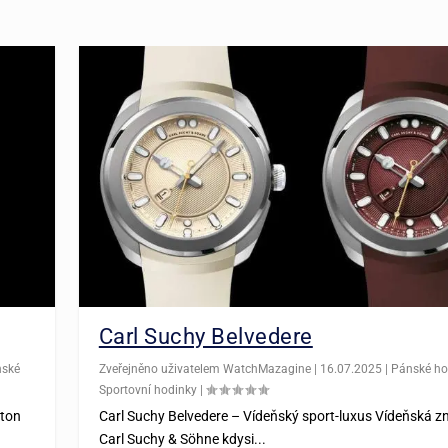
Carl Suchy Belvedere
nské
Zveřejněno uživatelem
WatchMazagine
|
16.07.2025
|
Pánské ho
Sportovní hodinky
|
eton
Carl Suchy Belvedere – Vídeňský sport-luxus Vídeňská z
Carl Suchy & Söhne kdysi...