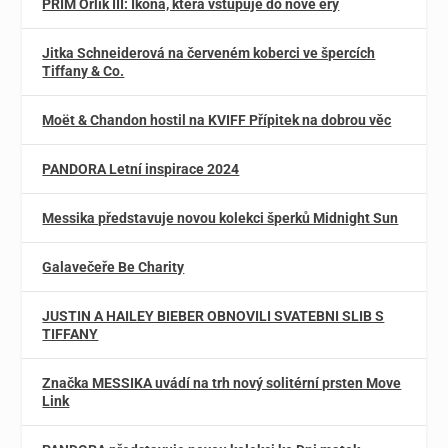
PRIM Orlík III: Ikona, která vstupuje do nové éry
Jitka Schneiderová na červeném koberci ve špercích
Tiffany & Co.
Moët & Chandon hostil na KVIFF Přípitek na dobrou věc
PANDORA Letní inspirace 2024
Messika představuje novou kolekci šperků Midnight Sun
Galavečeře Be Charity
JUSTIN A HAILEY BIEBER OBNOVILI SVATEBNI SLIB S
TIFFANY
Značka MESSIKA uvádí na trh nový solitérní prsten Move
Link