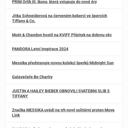
PRIM Orlík III: Ikona, která vstupuje do nové éry
Jitka Schneiderová na červeném koberci ve špercích
Tiffany & Co.
Moët & Chandon hostil na KVIFF Přípitek na dobrou věc
PANDORA Letní inspirace 2024
Messika představuje novou kolekci šperků Midnight Sun
Galavečeře Be Charity
JUSTIN A HAILEY BIEBER OBNOVILI SVATEBNI SLIB S
TIFFANY
Značka MESSIKA uvádí na trh nový solitérní prsten Move
Link