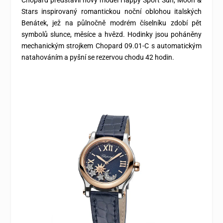
Chopard představil nový model Happy Sport Sun, Moon &
Stars inspirovaný romantickou noční oblohou italských
Benátek, jež na půlnočně modrém číselníku zdobí pět
symbolů slunce, měsíce a hvězd. Hodinky jsou poháněny
mechanickým strojkem Chopard 09.01-C s automatickým
natahováním a pyšní se rezervou chodu 42 hodin.