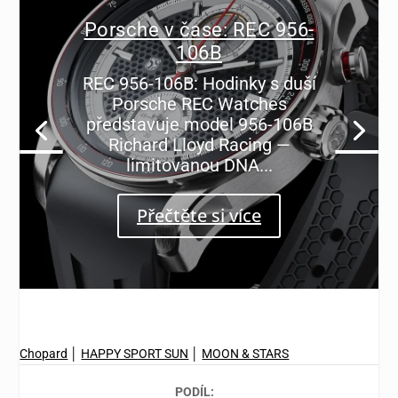
Porsche v čase: REC 956-
106B
REC 956-106B: Hodinky s duší
Porsche REC Watches
představuje model 956-106B
Richard Lloyd Racing —
limitovanou DNA...
Přečtěte si více
Chopard
│
HAPPY SPORT SUN
│
MOON & STARS
PODÍL: