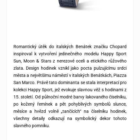
Romantický útěk do italských Benátek značku Chopard
inspiroval k vytvoření jedinečného modelu Happy Sport
Sun, Moon & Stars z nerezové oceli a etického růžového
zlata. Design hodinek vznikl jako pocta pulzujícímu srdci
města a největšímu náměstí v italských Benátkách, Piazza
San Marco. Právě tato dominanta se stala interpretací pro
kolekci Happy Sport, jež evokuje slavnou věž s hodinami z
15. století. Od půlnoční modré barvy lakovaného číselníku,
po kožený řemínek a pět pohyblivých symbolů slunce,
měsíce a hvězd volně „tančících“ na číselníku hodinek,
všechny detaily odkazují na symbolický dekor tohoto
slavného pomníku.