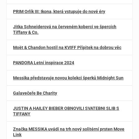
PRIM Orlík III: Ikona, která vstupuje do nové éry
Jitka Schneiderová na červeném koberci ve špercích
Tiffany & Co.
Moët & Chandon hostil na KVIFF Přípitek na dobrou věc
PANDORA Letní inspirace 2024
Messika představuje novou kolekci šperků Midnight Sun
Galavečeře Be Charity
JUSTIN A HAILEY BIEBER OBNOVILI SVATEBNI SLIB S
TIFFANY
Značka MESSIKA uvádí na trh nový solitérní prsten Move
Link