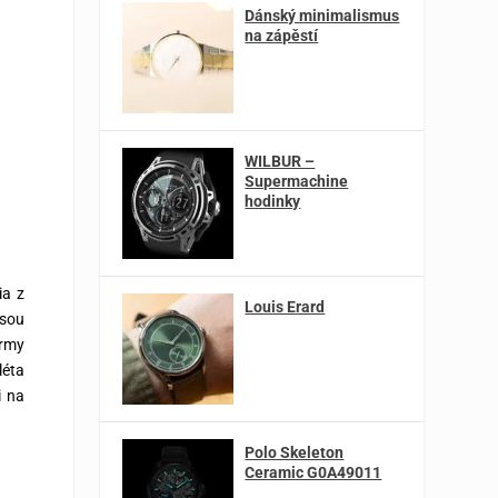
Dánský minimalismus
na zápěstí
WILBUR –
Supermachine
hodinky
ia z
Louis Erard
jsou
irmy
léta
i na
Polo Skeleton
Ceramic G0A49011