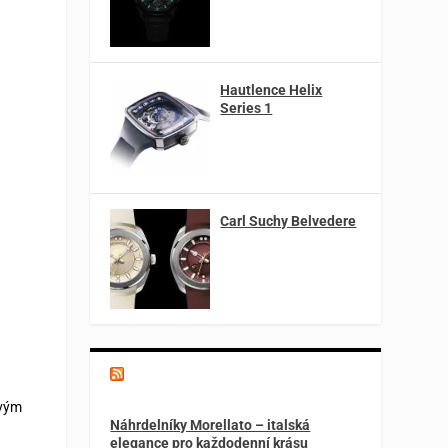
Hautlence Helix
Series 1
Carl Suchy Belvedere
Magazín o špercích a módě
ovým
Náhrdelníky Morellato – italská
elegance pro každodenní krásu