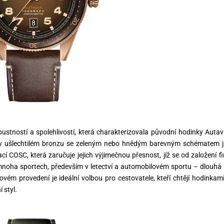
bustností a spolehlivostí, která charakterizovala původní hodinky Autav
 v ušlechtilém bronzu se zeleným nebo hnědým barevným schématem 
í COSC, která zaručuje jejich výjimečnou přesnost, jíž se od založení f
noha sportech, především v letectví a automobilovém sportu – dlouhá 
vém provedení je ideální volbou pro cestovatele, kteří chtějí hodinkam
 styl.