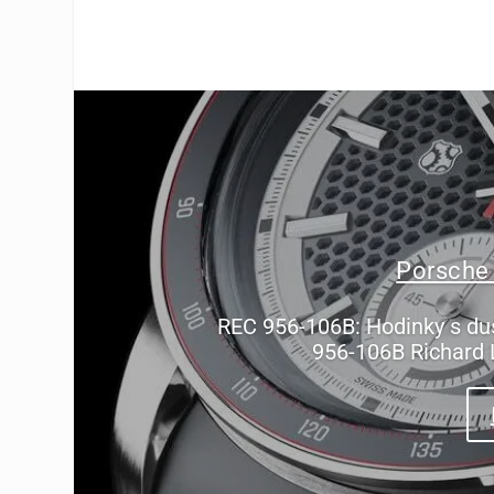
Porsche
REC 956-106B: Hodinky s du
956-106B Richard 