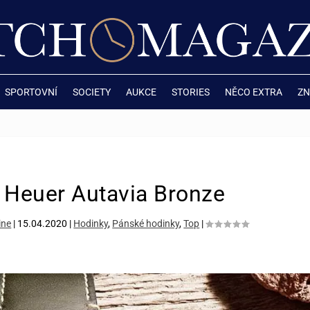
SPORTOVNÍ
SOCIETY
AUKCE
STORIES
NĚCO EXTRA
ZN
 Heuer Autavia Bronze
ine
|
15.04.2020
|
Hodinky
,
Pánské hodinky
,
Top
|