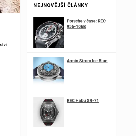
NEJNOVĚJŠÍ ČLÁNKY
Porsche v čase: REC
956-106B
ství
Armin Strom Ice Blue
REC Habu SR-71