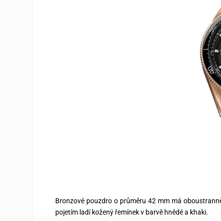
Bronzové pouzdro o průměru 42 mm má oboustranně 
pojetím ladí kožený řemínek v barvě hnědé a khaki.