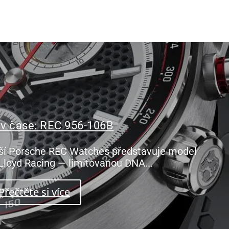
 v čase: REC 956-106B
ší Porsche REC Watches představuje model
Lloyd Racing — limitovanou DNA...
Přečtěte si více