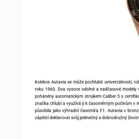
Kolekce Autavia se může pochlubit univerzálností, ro
roku 1960. Dva vysoce odolné a nadčasové modely
poháněny automatickým strojkem Caliber 5 s certifikac
značka chlubí a využívá ji k časoměrným počinům v m
působila jako výhradní časomíra F1. Autavia v bronzo
zápěstí deklarovat svůj jedinečný a dobrodružný životní