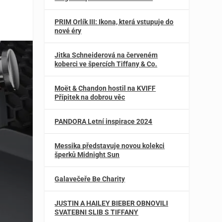
PRIM Orlík III: Ikona, která vstupuje do
nové éry
Jitka Schneiderová na červeném
koberci ve špercích Tiffany & Co.
Moët & Chandon hostil na KVIFF
Přípitek na dobrou věc
PANDORA Letní inspirace 2024
Messika představuje novou kolekci
šperků Midnight Sun
Galavečeře Be Charity
JUSTIN A HAILEY BIEBER OBNOVILI
SVATEBNI SLIB S TIFFANY