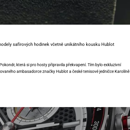
modely safírových hodinek včetně unikátního kousku Hublot
ondr, která si pro hosty připravila překvapení. Tím bylo exkluzivní
ěnovaného ambasadorce značky Hublot a české tenisové jedničce Karolíně