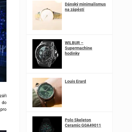
Dánský minimalismus
na zápěstí
WILBUR –
Supermachine
hodinky
Louis Erard
záři
é do
 pro
Polo Skeleton
Ceramic G0A49011