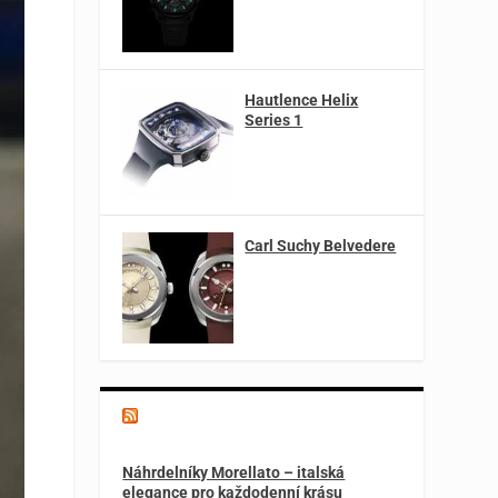
Hautlence Helix
Series 1
Carl Suchy Belvedere
Magazín o špercích a módě
Náhrdelníky Morellato – italská
elegance pro každodenní krásu