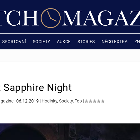
SPORTOVNÍ
SOCIETY
AUKCE
STORIES
NĚCO EXTRA
ZN
 Sapphire Night
gazine
|
06.12.2019
|
Hodinky
,
Society
,
Top
|