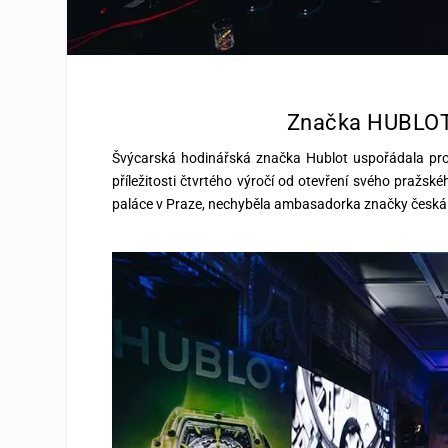
Značka HUBLOT 
Švýcarská hodinářská značka Hublot uspořádala pro 
příležitosti čtvrtého výročí od otevření svého pražs
paláce v Praze, nechyběla ambasadorka značky česká t