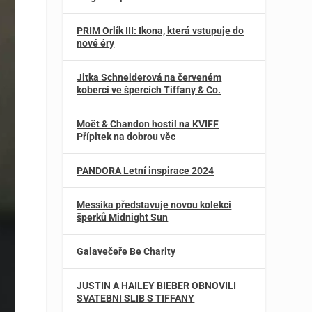
PRIM Orlík III: Ikona, která vstupuje do
nové éry
Jitka Schneiderová na červeném
koberci ve špercích Tiffany & Co.
Moët & Chandon hostil na KVIFF
Přípitek na dobrou věc
PANDORA Letní inspirace 2024
Messika představuje novou kolekci
šperků Midnight Sun
Galavečeře Be Charity
JUSTIN A HAILEY BIEBER OBNOVILI
SVATEBNI SLIB S TIFFANY