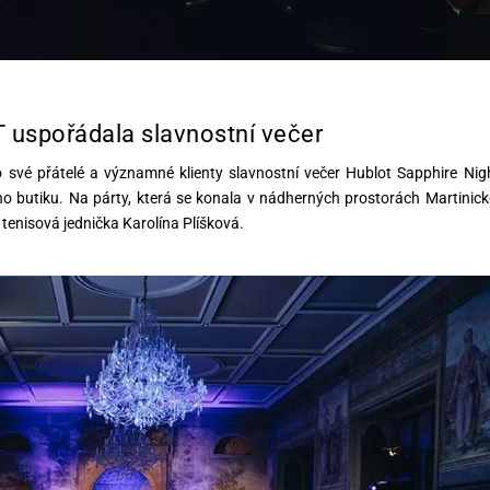
uspořádala slavnostní večer
své přátelé a významné klienty slavnostní večer Hublot Sapphire Nig
kého butiku. Na párty, která se konala v nádherných prostorách Martinic
enisová jednička Karolína Plíšková.