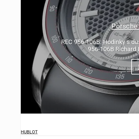
Porsche
REC 956-106B: Hodinky s du
956-106B Richard 
HUBLOT