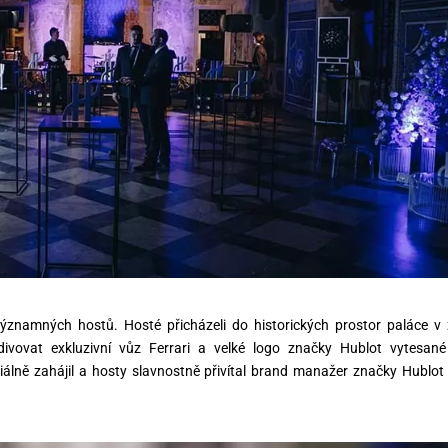
ýznamných hostů. Hosté přicházeli do historických prostor paláce v 
ivovat exkluzivní vůz Ferrari a velké logo značky Hublot vytesan
iálně zahájil a hosty slavnostně přivítal brand manažer značky Hublot