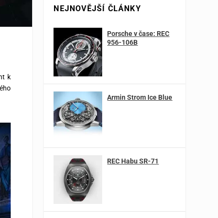
NEJNOVĚJŠÍ ČLÁNKY
Porsche v čase: REC
956-106B
ht k
kého
Armin Strom Ice Blue
REC Habu SR-71