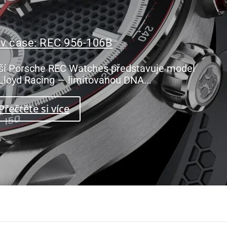
 v čase: REC 956-106B
ší Porsche REC Watches představuje model
Lloyd Racing — limitovanou DNA...
Přečtěte si více