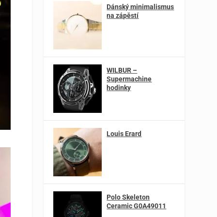
Dánský minimalismus
na zápěstí
WILBUR –
Supermachine
hodinky
Louis Erard
Polo Skeleton
Ceramic G0A49011