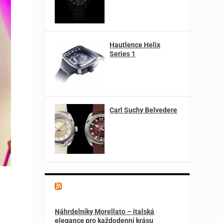
Hautlence Helix
Series 1
Carl Suchy Belvedere
Magazín o špercích a módě
Náhrdelníky Morellato – italská
elegance pro každodenní krásu