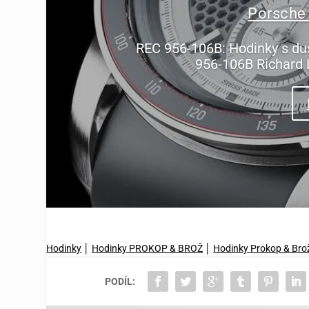
Porsche
REC 956-106B: Hodinky s du
956-106B Richard 
Hodinky
│
Hodinky PROKOP & BROŽ
│
Hodinky Prokop & Bro
PODÍL: