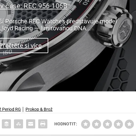
 v čase: REC 956-106B
ší Porsche REC Watches představuje model
Lloyd Racing — limitovanou DNA...
Přečtěte si více
ž Period RG
│
Prokop & Brož
HODNOTIT: