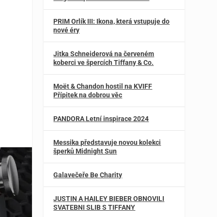
PRIM Orlík III: Ikona, která vstupuje do
nové éry
Jitka Schneiderová na červeném
koberci ve špercích Tiffany & Co.
Moët & Chandon hostil na KVIFF
Přípitek na dobrou věc
PANDORA Letní inspirace 2024
Messika představuje novou kolekci
šperků Midnight Sun
Galavečeře Be Charity
JUSTIN A HAILEY BIEBER OBNOVILI
SVATEBNI SLIB S TIFFANY