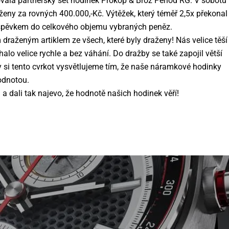
vala partnerský set hodinek Prokop & Brož Period RG. V sobotu
ženy za rovných 400.000,-Kč. Výtěžek, který téměř 2,5x překonal
říspěvkem do celkového objemu vybraných peněz.
draženým artiklem ze všech, které byly draženy! Nás velice těší
alo velice rychle a bez váhání. Do dražby se také zapojil větší
My si tento cvrkot vysvětlujeme tím, že naše náramkové hodinky
odnotou.
 a dali tak najevo, že hodnotě našich hodinek věří!