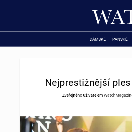
DÁMSKÉ
PÁNSKÉ
Nejprestižnější ple
Zveřejněno uživatelem
WatchMagazin