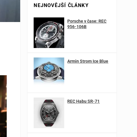
NEJNOVĚJŠÍ ČLÁNKY
Porsche v čase: REC
956-106B
Armin Strom Ice Blue
REC Habu SR-71