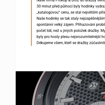
Naše firma Prokop & Brož do dražby věno
30 minut před půlnocí byly hodinky vydra
„katalogovou“ cenu, se stal největším p
Naše hodinky se tak staly nejúspěšnějším 
spontánní velký zájem. Přihazování probíh
počet lidí, než u jiných položek dražby. 
byly pro hosty plesu nejsrozumitelnější h
Děkujeme všem, kteří se dražby zúčastnili