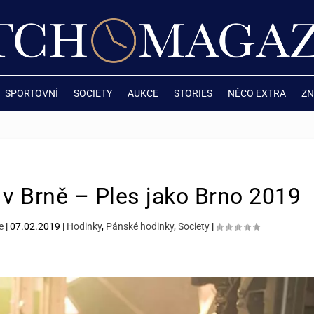
SPORTOVNÍ
SOCIETY
AUKCE
STORIES
NĚCO EXTRA
ZN
s v Brně – Ples jako Brno 2019
e
|
07.02.2019
|
Hodinky
,
Pánské hodinky
,
Society
|