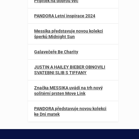
Přípitek na dobrou věc
PANDORA Letní inspirace 2024
Messika představuje novou kolekci
šperků Midnight Sun
Galavečeře Be Charity
JUSTIN A HAILEY BIEBER OBNOVILI
SVATEBNI SLIB S TIFFANY
Značka MESSIKA uvádí na trh nový
solitérní prsten Move Link
PANDORA představuje novou kolekci
ke Dni matek