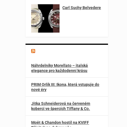
Carl Suchy Belvedere
Magazín o špercích a módě
Náhrdelníky Morellato – italská
elegance pro každodenní krásu
PRIM Orlík III: Ikona, která vstupuje do
nové éry
Jitka Schneiderová na červeném
koberci ve špercích Tiffany & Co.
Moët & Chandon hostil na KVIFF