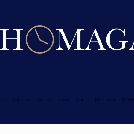
ské
Sportovní
Society
Aukce
Stories
Něco extra
Značk