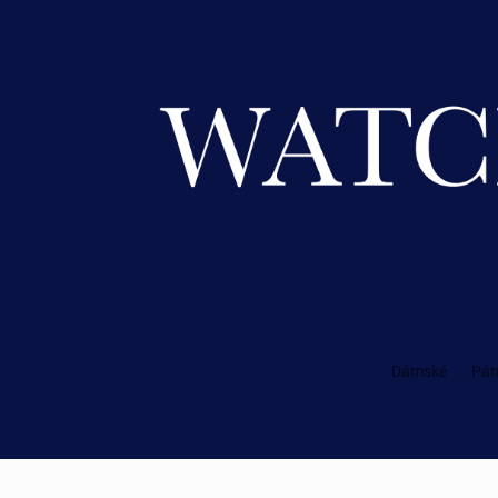
Dámské
Pán