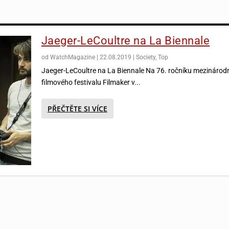
Jaeger-LeCoultre na La Biennale
od
WatchMagazine
|
22.08.2019
|
Society
,
Top
Jaeger-LeCoultre na La Biennale Na 76. ročníku mezinárod
filmového festivalu Filmaker v...
PŘEČTĚTE SI VÍCE