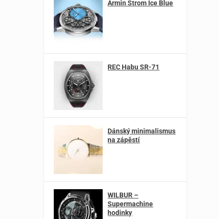
Armin Strom Ice Blue
REC Habu SR-71
Dánský minimalismus
na zápěstí
WILBUR –
Supermachine
hodinky