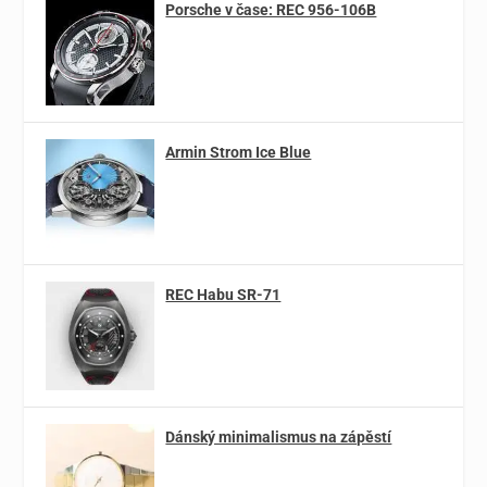
Porsche v čase: REC 956-106B
Armin Strom Ice Blue
REC Habu SR-71
Dánský minimalismus na zápěstí