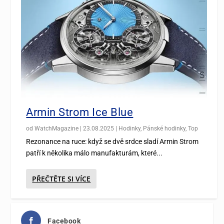
Armin Strom Ice Blue
od
WatchMagazine
|
23.08.2025
|
Hodinky
,
Pánské hodinky
,
Top
Rezonance na ruce: když se dvě srdce sladí Armin Strom
patří k několika málo manufakturám, které...
PŘEČTĚTE SI VÍCE
Facebook