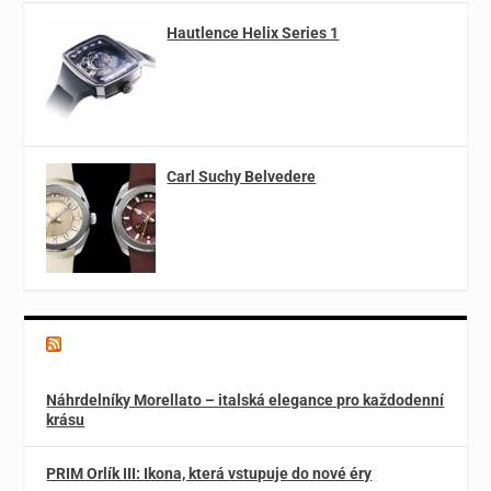
Hautlence Helix Series 1
Carl Suchy Belvedere
Magazín o špercích a módě
Náhrdelníky Morellato – italská elegance pro každodenní
krásu
PRIM Orlík III: Ikona, která vstupuje do nové éry