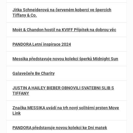
Jitka Schneiderová na červeném koberci ve špercích
Tiffany & Co.
Moët & Chandon hostil na KVIFF Přípitek na dobrou věc
PANDORA Letní inspirace 2024
Messika představuje novou kolekci šperků Midnight Sun
Galavečeře Be Charity
JUSTIN A HAILEY BIEBER OBNOVILI SVATEBNI SLIB S
TIFFANY
Značka MESSIKA uvádí na trh nový solitérní prsten Move
Link
PANDORA představuje novou kolekci ke Dni matek