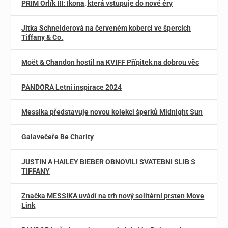
PRIM Orlík III: Ikona, která vstupuje do nové éry
Jitka Schneiderová na červeném koberci ve špercích
Tiffany & Co.
Moët & Chandon hostil na KVIFF Přípitek na dobrou věc
PANDORA Letní inspirace 2024
Messika představuje novou kolekci šperků Midnight Sun
Galavečeře Be Charity
JUSTIN A HAILEY BIEBER OBNOVILI SVATEBNI SLIB S
TIFFANY
Značka MESSIKA uvádí na trh nový solitérní prsten Move
Link