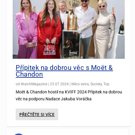
Přípitek na dobrou věc s Moët &
Chandon
od
WatchMagazine
|
25.07.2024
|
Něco extra
,
Society
,
Top
Moët & Chandon hostil na KVIFF 2024 Přípitek na dobrou
věc na podporu Nadace Jakuba Voráčka
PŘEČTĚTE SI VÍCE