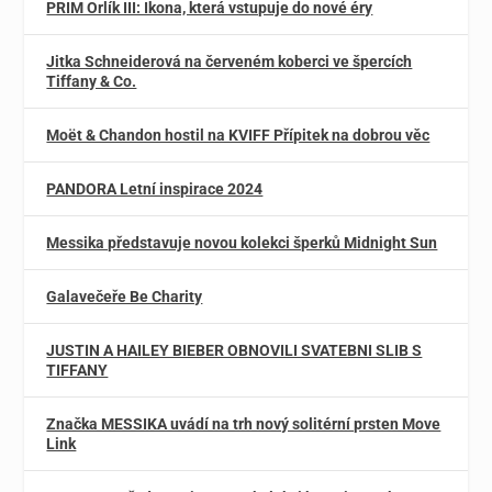
PRIM Orlík III: Ikona, která vstupuje do nové éry
Jitka Schneiderová na červeném koberci ve špercích
Tiffany & Co.
Moët & Chandon hostil na KVIFF Přípitek na dobrou věc
PANDORA Letní inspirace 2024
Messika představuje novou kolekci šperků Midnight Sun
Galavečeře Be Charity
JUSTIN A HAILEY BIEBER OBNOVILI SVATEBNI SLIB S
TIFFANY
Značka MESSIKA uvádí na trh nový solitérní prsten Move
Link