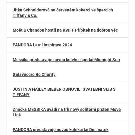
Jitka Schneiderová na červeném koberci ve špercích
Tiffany & Co.
Moët & Chandon hostil na KVIFF Přípitek na dobrou věc
PANDORA Letní inspirace 2024
Messika představuje novou kolekci šperků Midnight Sun
Galavečeře Be Charity
JUSTIN A HAILEY BIEBER OBNOVILI SVATEBNI SLIB S
TIFFANY
Značka MESSIKA uvádí na trh nový solitérní prsten Move
Link
PANDORA představuje novou kolekci ke Dni matek