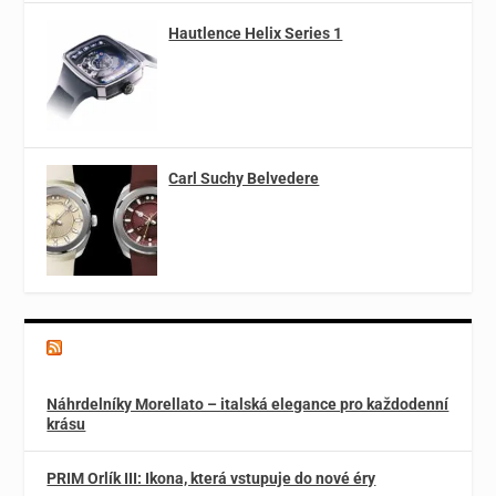
Hautlence Helix Series 1
Carl Suchy Belvedere
Magazín o špercích a módě
Náhrdelníky Morellato – italská elegance pro každodenní
krásu
PRIM Orlík III: Ikona, která vstupuje do nové éry