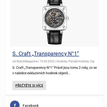
S. Craft „Transparency N°1“
od
WatchMagazine
|
19.09.2022
|
Hodinky
,
Pánské hodinky
,
Top
S. Craft „Transparency N°1“ Právě jsou tomu 2 roky, co se
v nabídce exkluzivních hodinek objevil...
PŘEČTĚTE SI VÍCE
Facebook