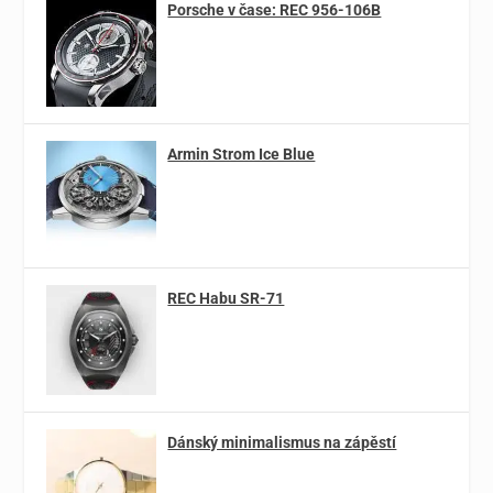
Porsche v čase: REC 956-106B
Armin Strom Ice Blue
REC Habu SR-71
Dánský minimalismus na zápěstí