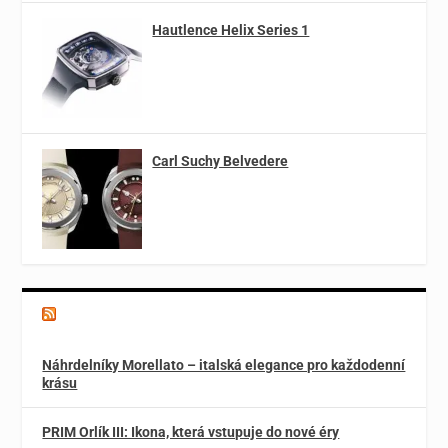
Hautlence Helix Series 1
Carl Suchy Belvedere
Magazín o špercích a módě
Náhrdelníky Morellato – italská elegance pro každodenní
krásu
PRIM Orlík III: Ikona, která vstupuje do nové éry