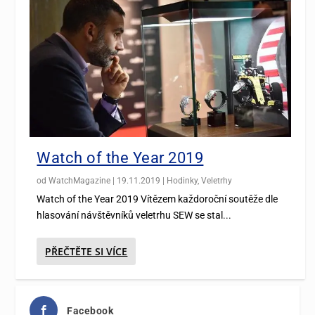
Watch of the Year 2019
od
WatchMagazine
|
19.11.2019
|
Hodinky
,
Veletrhy
Watch of the Year 2019 Vítězem každoroční soutěže dle
hlasování návštěvníků veletrhu SEW se stal...
PŘEČTĚTE SI VÍCE
Facebook