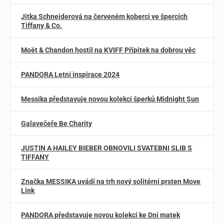
Jitka Schneiderová na červeném koberci ve špercích
Tiffany & Co.
Moët & Chandon hostil na KVIFF Přípitek na dobrou věc
PANDORA Letní inspirace 2024
Messika představuje novou kolekci šperků Midnight Sun
Galavečeře Be Charity
JUSTIN A HAILEY BIEBER OBNOVILI SVATEBNI SLIB S
TIFFANY
Značka MESSIKA uvádí na trh nový solitérní prsten Move
Link
PANDORA představuje novou kolekci ke Dni matek