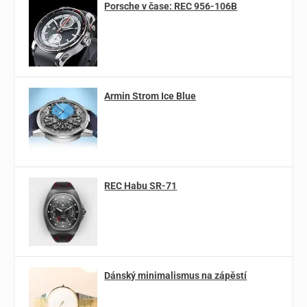
Porsche v čase: REC 956-106B
Armin Strom Ice Blue
REC Habu SR-71
Dánský minimalismus na zápěstí