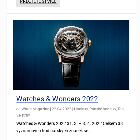
PŘEČTĚTE SI VÍCE
Watches & Wonders 2022
od
WatchMagazine
|
22.04.2022
|
Hodinky
,
Pánské hodinky
,
Top
,
Veletrhy
Watches & Wonders 2022 31. 3. – 3. 4. 2022 Celkem 38
významných hodinářských značek se...