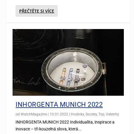
PŘEČTĚTE SI VÍCE
INHORGENTA MUNICH 2022
od
WatchMagazine
|
10.01.2022
|
Hodinky
,
Society
,
Top
,
Veletrhy
INHORGENTA MUNICH 2022 Individualita, inspirace a
inovace – tři kouzelná slova, která...