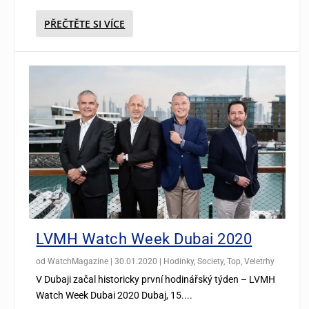
PŘEČTĚTE SI VÍCE
LVMH Watch Week Dubai 2020
od
WatchMagazine
|
30.01.2020
|
Hodinky
,
Society
,
Top
,
Veletrhy
V Dubaji začal historicky první hodinářský týden – LVMH
Watch Week Dubai 2020 Dubaj, 15....