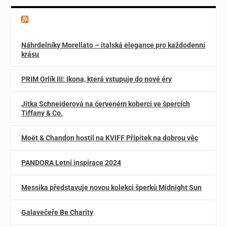
Magazín o špercích a módě
Náhrdelníky Morellato – italská elegance pro každodenní
krásu
PRIM Orlík III: Ikona, která vstupuje do nové éry
Jitka Schneiderová na červeném koberci ve špercích
Tiffany & Co.
Moët & Chandon hostil na KVIFF Přípitek na dobrou věc
PANDORA Letní inspirace 2024
Messika představuje novou kolekci šperků Midnight Sun
Galavečeře Be Charity