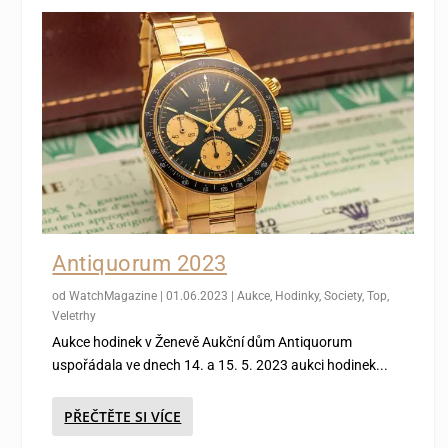
Antiquorum 2023
od
WatchMagazine
|
01.06.2023
|
Aukce
,
Hodinky
,
Society
,
Top
,
Veletrhy
Aukce hodinek v Ženevě Aukční dům Antiquorum
uspořádala ve dnech 14. a 15. 5. 2023 aukci hodinek...
PŘEČTĚTE SI VÍCE