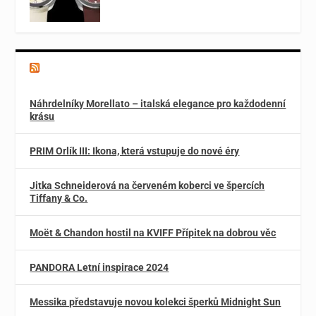
Magazín o špercích a módě
Náhrdelníky Morellato – italská elegance pro každodenní
krásu
PRIM Orlík III: Ikona, která vstupuje do nové éry
Jitka Schneiderová na červeném koberci ve špercích
Tiffany & Co.
Moët & Chandon hostil na KVIFF Přípitek na dobrou věc
PANDORA Letní inspirace 2024
Messika představuje novou kolekci šperků Midnight Sun