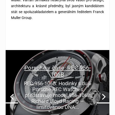
Muller. Vartan Sirmakes neskrýval svou vášeň pro design,
architekturu a krásné předměty, byl jasným kandidátem
stát se spoluzakladatelem a generálním ředitelem Franck
Muller Group.
Porsche v čase: REC 956-
106B
REC 956-106B: Hodinky s duší
Porsche REC Watches
představuje model 956-106B
Richard Lloyd Racing —
limitovanou DNA...