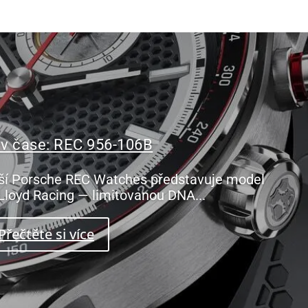
 v čase: REC 956-106B
ší Porsche REC Watches představuje model
Lloyd Racing — limitovanou DNA...
Přečtěte si více