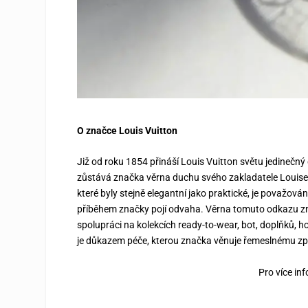
O značce Louis Vuitton
Již od roku 1854 přináší Louis Vuitton světu jedinečný d
zůstává značka věrna duchu svého zakladatele Louise
které byly stejně elegantní jako praktické, je považován
příběhem značky pojí odvaha. Věrna tomuto odkazu zna
spolupráci na kolekcích ready-to-wear, bot, doplňků, h
je důkazem péče, kterou značka věnuje řemeslnému zp
Pro více in