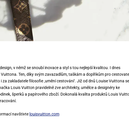
esign, v němž se snoubí inovace a styl s tou nejlepší kvalitou. I dnes
 Vuittona. Ten, díky svým zavazadlům, taškám a doplňkům pro cestovate
 i za zakladatele filosofie ‚umění cestování‘. Již od dnů Louise Vuittona se
čka Louis Vuitton pravidelně zve architekty, umělce a designéry ke
odinek, šperků a papírového zboží. Dokonalá kvalita produktů Louis Vuitt
racování.
formací navštivte
louisvuitton.com