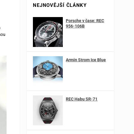
NEJNOVĚJŠÍ ČLÁNKY
Porsche v čase: REC
956-106B
a
sou
Armin Strom Ice Blue
REC Habu SR-71