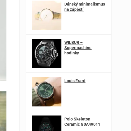
Dánský minimalismus
na zápěstí
WILBUR –
Supermachine
hodinky
Louis Erard
Polo Skeleton
Ceramic G0A49011