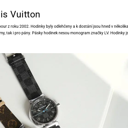
s Vuitton
r z roku 2002. Hodinky byly odlehčeny a k dostání jsou hned v několik
ámy, tak i pro pány. Pásky hodinek nesou monogram značky LV. Hodinky j