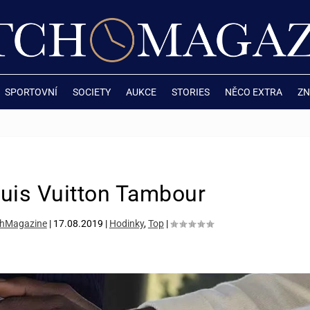
SPORTOVNÍ
SOCIETY
AUKCE
STORIES
NĚCO EXTRA
ZN
uis Vuitton Tambour
hMagazine
|
17.08.2019
|
Hodinky
,
Top
|