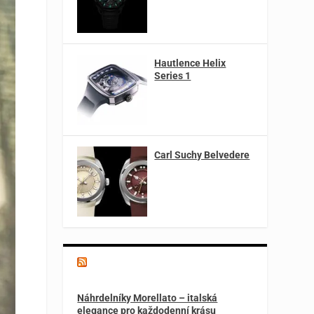
Hautlence Helix
Series 1
Carl Suchy Belvedere
Magazín o špercích a módě
Náhrdelníky Morellato – italská
elegance pro každodenní krásu