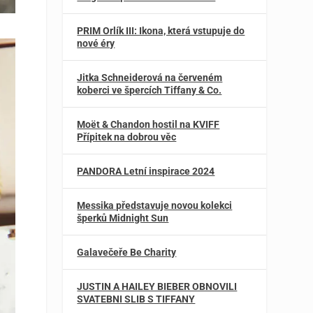
PRIM Orlík III: Ikona, která vstupuje do
nové éry
Jitka Schneiderová na červeném
koberci ve špercích Tiffany & Co.
Moët & Chandon hostil na KVIFF
Přípitek na dobrou věc
PANDORA Letní inspirace 2024
Messika představuje novou kolekci
šperků Midnight Sun
Galavečeře Be Charity
JUSTIN A HAILEY BIEBER OBNOVILI
SVATEBNI SLIB S TIFFANY