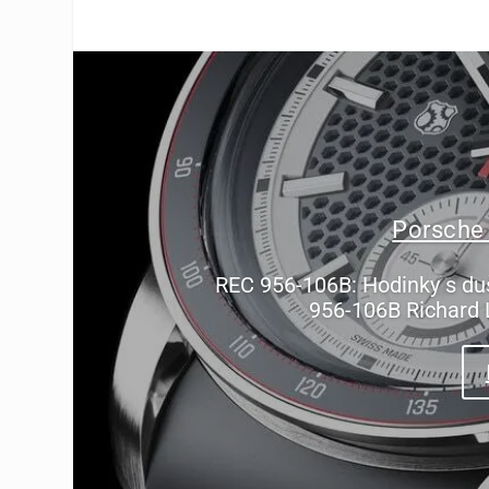
Porsche
REC 956-106B: Hodinky s du
956-106B Richard 