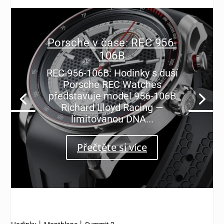
Porsche v čase: REC 956-
106B
REC 956-106B: Hodinky s duší
Porsche REC Watches
představuje model 956-106B
Richard Lloyd Racing —
limitovanou DNA...
Přečtěte si více