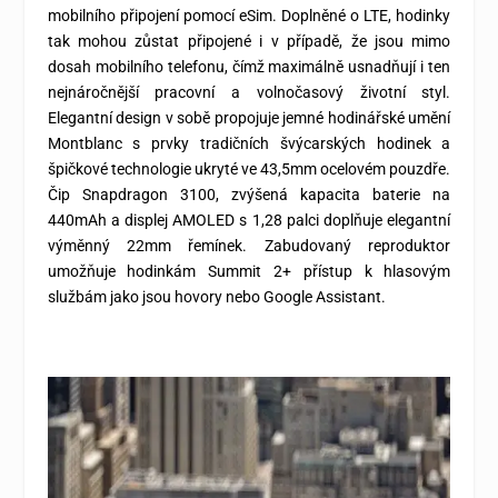
mobilního připojení pomocí eSim. Doplněné o LTE, hodinky
tak mohou zůstat připojené i v případě, že jsou mimo
dosah mobilního telefonu, čímž maximálně usnadňují i ten
nejnáročnější pracovní a volnočasový životní styl.
Elegantní design v sobě propojuje jemné hodinářské umění
Montblanc s prvky tradičních švýcarských hodinek a
špičkové technologie ukryté ve 43,5mm ocelovém pouzdře.
Čip Snapdragon 3100, zvýšená kapacita baterie na
440mAh a displej AMOLED s 1,28 palci doplňuje elegantní
výměnný 22mm řemínek. Zabudovaný reproduktor
umožňuje hodinkám Summit 2+ přístup k hlasovým
službám jako jsou hovory nebo Google Assistant.