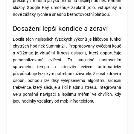
překlady z mnoha jazyků přímo na displej hodinek. Přidání
služby Google Pay umožňuje zaplatit jídlo, vstupenky a
nové zážitky rychle a snadno bezhotovostní platbou.
Dosažení lepší kondice a zdraví
Docílit těch nejlepších fyzických výkonů je klíčovou funkcí
chytrých hodinek Summit 2+. Propracovaný cvičební kouč
s VO2max je virtuální fitness asistent, který doporučuje
personalizované cvičení. To následně nastavením
správného tempa a intenzity cvičení automaticky
přizpůsobuje fyzickým potřebám uživatele. Zlepšit zdraví a
osobní pohodu lze díky vylepšenému algoritmu srdeční
frekvence, který sleduje a řídí hladinu stresu. Integrovaná
GPS pomáhá navigaci a lepšímu měření ve chvílích, kdy
jsou hodinky vzdáleny od mobilního telefonu.