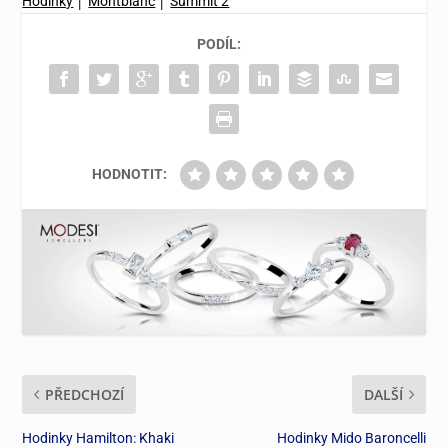
Hodinky
│
Montblanc
│
Summit 2
PODÍL:
HODNOTIT:
PŘEDCHOZÍ
DALŠÍ
Hodinky Hamilton: Khaki
Hodinky Mido Baroncelli