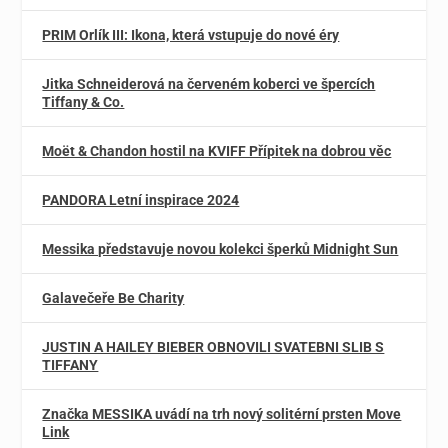
PRIM Orlík III: Ikona, která vstupuje do nové éry
Jitka Schneiderová na červeném koberci ve špercích
Tiffany & Co.
Moët & Chandon hostil na KVIFF Přípitek na dobrou věc
PANDORA Letní inspirace 2024
Messika představuje novou kolekci šperků Midnight Sun
Galavečeře Be Charity
JUSTIN A HAILEY BIEBER OBNOVILI SVATEBNI SLIB S
TIFFANY
Značka MESSIKA uvádí na trh nový solitérní prsten Move
Link