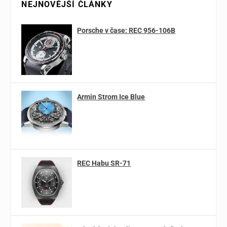
NEJNOVĚJŠÍ ČLÁNKY
Porsche v čase: REC 956-106B
Armin Strom Ice Blue
REC Habu SR-71