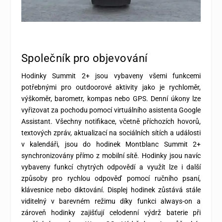
Společník pro objevování
Hodinky Summit 2+ jsou vybaveny všemi funkcemi
potřebnými pro outdoorové aktivity jako je rychloměr,
výškoměr, barometr, kompas nebo GPS. Denní úkony lze
vyřizovat za pochodu pomocí virtuálního asistenta Google
Assistant. Všechny notifikace, včetně příchozích hovorů,
textových zpráv, aktualizací na sociálních sítích a události
v kalendáři, jsou do hodinek Montblanc Summit 2+
synchronizovány přímo z mobilní sítě. Hodinky jsou navíc
vybaveny funkcí chytrých odpovědí a využít lze i další
způsoby pro rychlou odpověď pomocí ručního psaní,
klávesnice nebo diktování. Displej hodinek zůstává stále
viditelný v barevném režimu díky funkci always-on a
zároveň hodinky zajišťují celodenní výdrž baterie při