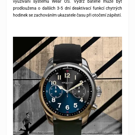
využívání systému Wear OS. Výdrž baterie může být
prodloužena o dalších 3-5 dní deaktivací funkcí chytrých
hodinek se zachováním ukazatele času při otočení zápěstí.