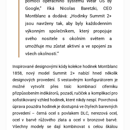
pomocí operačního systému Wear OS by
Google,“ říká Nicolas Baretzki, CEO
Montblanc a dodává: „Hodinky Summit 2+
jsou navrženy tak, aby byly každodenním
výkonným společníkem, který propojuje
svého nositele s okolním světem a
umožňuje mu zůstat aktivní a ve spojení za
všech okolností.“
Inspirované designovými kódy kolekce hodinek Montblanc
1858, nový model Summit 2+ nabízí hned několik
designových provedení. S vestavěným konfigurátorem je
možné vytvořit přes tisíc kombinací ciferníku
přizpůsobením indikátorů, pozadí, ručiček a komplikací pro
sofistikovaný vzhled hodinek, které nikdy nespí. Povrchová
úprava pouzdra hodinek je dostupná ve čtyřech barevných
provedení – černá ocel s povlakem DLC, nerezová ocel,
ocel v barvě růžového zlata a ocel v bronzové barvě.
Všechny modely se dají kombinovat s celou škálou