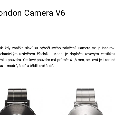
ondon Camera V6
, kdy značka slaví 30. výročí svého založení. Camera V6 je inspiro
hanickým uzávěrem číselníku. Model je doplněn kovovým certifiká
dýnku pouzdra. Ocelové pouzdro má průměr 41,8 mm, ocelová je i korun
íku – modré, šedé a břidlicově šedé.