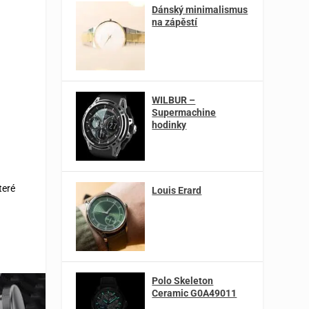
Dánský minimalismus
na zápěstí
WILBUR –
Supermachine
hodinky
teré
Louis Erard
Polo Skeleton
Ceramic G0A49011