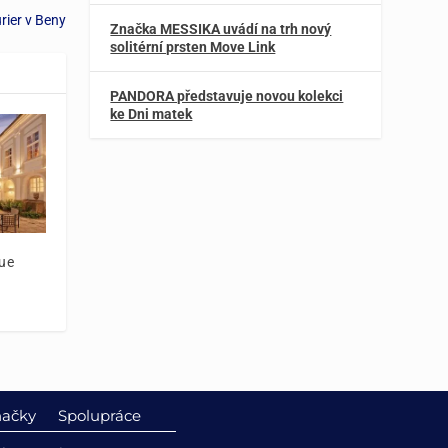
rier v Beny
Značka MESSIKA uvádí na trh nový
solitérní prsten Move Link
PANDORA představuje novou kolekci
ke Dni matek
ue
ačky
Spolupráce