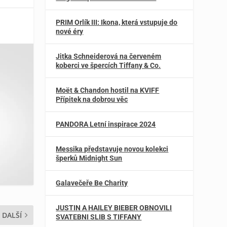
PRIM Orlík III: Ikona, která vstupuje do
nové éry
Jitka Schneiderová na červeném
koberci ve špercích Tiffany & Co.
Moët & Chandon hostil na KVIFF
Přípitek na dobrou věc
PANDORA Letní inspirace 2024
Messika představuje novou kolekci
šperků Midnight Sun
Galavečeře Be Charity
JUSTIN A HAILEY BIEBER OBNOVILI
DALŠÍ
SVATEBNI SLIB S TIFFANY