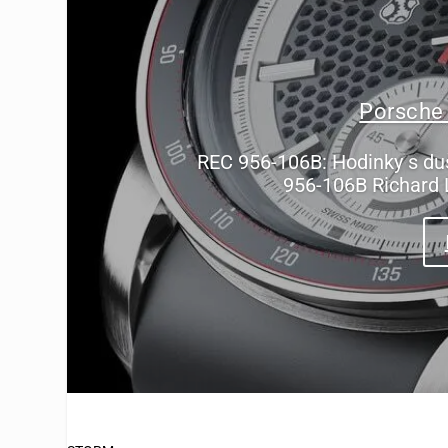
Porsche
REC 956-106B: Hodinky s du
956-106B Richard 