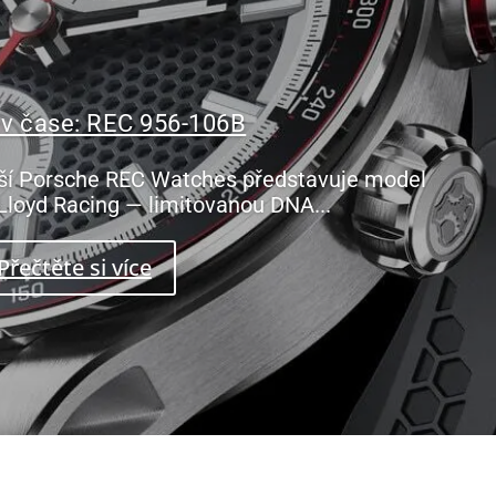
 v čase: REC 956-106B
ší Porsche REC Watches představuje model
Lloyd Racing — limitovanou DNA...
Přečtěte si více