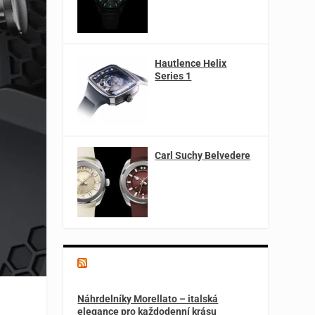
Hautlence Helix
Series 1
Carl Suchy Belvedere
Magazín o špercích a módě
Náhrdelníky Morellato – italská
elegance pro každodenní krásu