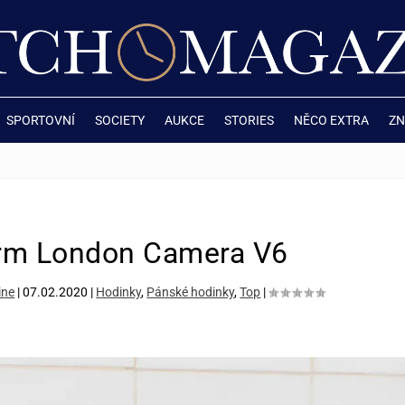
SPORTOVNÍ
SOCIETY
AUKCE
STORIES
NĚCO EXTRA
ZN
rm London Camera V6
ine
|
07.02.2020
|
Hodinky
,
Pánské hodinky
,
Top
|