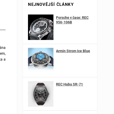
NEJNOVĚJŠÍ ČLÁNKY
Porsche v čase: REC
956-106B
vána
Armin Strom Ice Blue
tem,
ka a
REC Habu SR-71