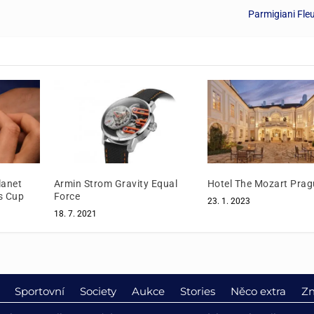
Parmigiani Fleu
anet
Armin Strom Gravity Equal
Hotel The Mozart Prag
s Cup
Force
23. 1. 2023
18. 7. 2021
Sportovní
Society
Aukce
Stories
Něco extra
Zn