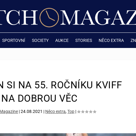
SPORTOVNÍ
SOCIETY
AUKCE
STORIES
NĚCO EXTRA
ZN
SI NA 55. ROČNÍKU KVIFF
E NA DOBROU VĚC
Magazine
|
24.08.2021
|
Něco extra
,
Top
|