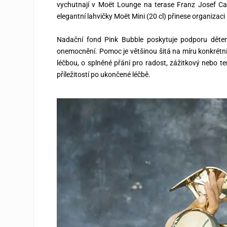
vychutnají v Moët Lounge na terase
Franz Josef Ca
elegantní lahvičky Moët Mini (20 cl) přinese organizac
Nadační fond Pink Bubble poskytuje podporu dětem 
onemocnění. Pomoc je většinou šitá na míru konkrétním
léčbou, o splněné přání pro radost, zážitkový nebo t
příležitostí po ukončené léčbě.