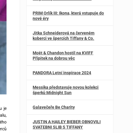
PRIM Orlík III: Ikona, která vstupuje do
nové éry
Jitka Schneiderová na červeném
koberci ve špercích Tiffany & Co.
Moët & Chandon hostil na KVIFF
Přípitek na dobrou věc
PANDORA Letní inspirace 2024
Messika představuje novou kolekci
šperků Midnight Sun
Galavečeře Be Charity
u je
alu,
JUSTIN A HAILEY BIEBER OBNOVILI
vého
SVATEBNI SLIB S TIFFANY
erců