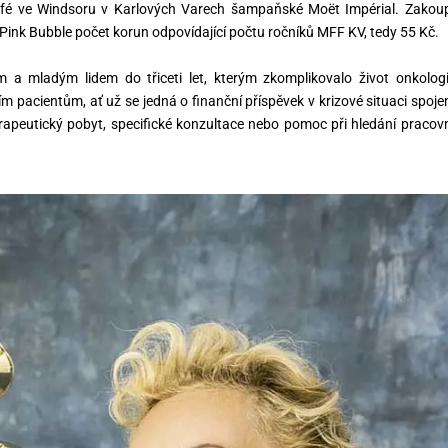
fé ve Windsoru v Karlových Varech
šampaňské
Moët Impérial. Zakou
i Pink Bubble počet korun odpovídající počtu ročníků MFF KV, tedy 55 Kč.
a mladým lidem do třiceti let, kterým zkomplikovalo život onkolog
 pacientům, ať už se jedná o finanční příspěvek v krizové situaci spoje
erapeutický pobyt, specifické konzultace nebo pomoc při hledání pracov