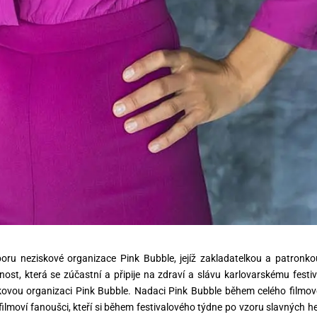
oru neziskové organizace Pink Bubble, jejíž zakladatelkou a patronko
ost, která
se zúčastní a připije na zdraví a slávu karlovarskému festiv
kovou organizaci Pink Bubble.
Nadaci Pink Bubble během celého filmo
filmoví fanoušci,
kteří si během festivalového týdne po vzoru slavných h