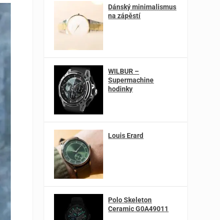
Dánský minimalismus
na zápěstí
WILBUR –
Supermachine
hodinky
Louis Erard
Polo Skeleton
Ceramic G0A49011