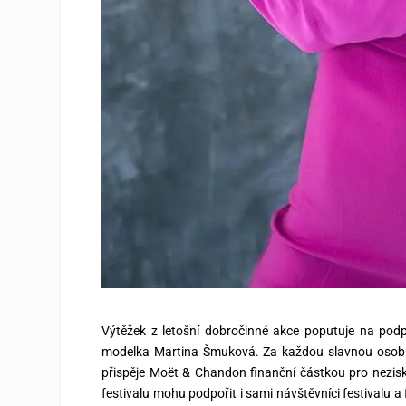
Výtěžek z letošní dobročinné akce poputuje na podp
modelka Martina Šmuková. Za každou slavnou osobn
přispěje
Moët & Chandon
finanční částkou pro nezis
festivalu mohu podpořit i sami návštěvníci festivalu a 