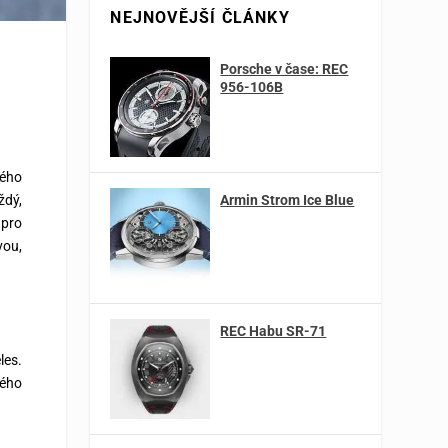
NEJNOVĚJŠÍ ČLÁNKY
Porsche v čase: REC
956-106B
vého
Armin Strom Ice Blue
ždý,
 pro
vou,
REC Habu SR-71
les.
vého