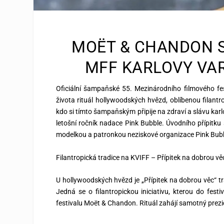
MOËT & CHANDON S
MFF KARLOVY VAR
Oficiální šampaňské 55. Mezinárodního filmového fes
života rituál hollywoodských hvězd, oblíbenou filantro
kdo si tímto šampaňským připije na zdraví a slávu karl
letošní ročník nadace Pink Bubble. Úvodního přípitku
modelkou a patronkou neziskové organizace Pink Bub
Filantropická tradice na KVIFF – Přípitek na dobrou vě
U hollywoodských hvězd je „Přípitek na dobrou věc“ tr
Jedná se o filantropickou iniciativu, kterou do fest
festivalu Moët & Chandon. Rituál zahájí samotný prezid