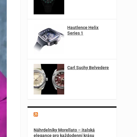
Hautlence Helix
Series 1
Carl Suchy Belvedere
Magazín o špercích a módě
Náhrdelníky Morellato – italská
elegance pro každodenní krásu