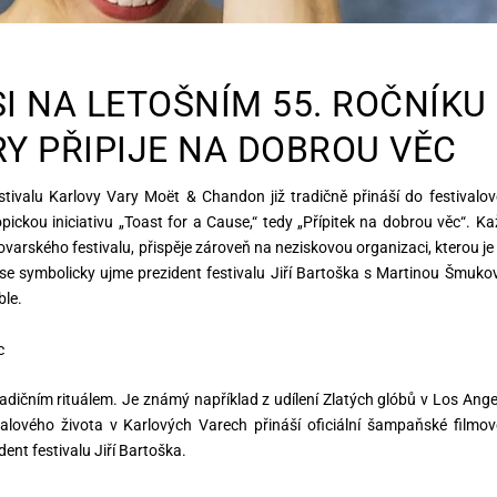
I NA LETOŠNÍM
55. ROČNÍKU
Y PŘIPIJE NA DOBROU VĚC
tivalu Karlovy Vary Moët & Chandon již tradičně přináší do festivalo
pickou iniciativu „Toast for a Cause,“ tedy „Přípitek na dobrou věc“. Ka
ovarského festivalu, přispěje zároveň na neziskovou organizaci, kterou je
 se symbolicky ujme prezident festivalu Jiří Bartoška s Martinou Šmuko
ble.
c
adičním rituálem. Je známý například z udílení Zlatých glóbů v Los Ange
ivalového života v Karlových Varech přináší oficiální šampaňské filmo
ent festivalu Jiří Bartoška.