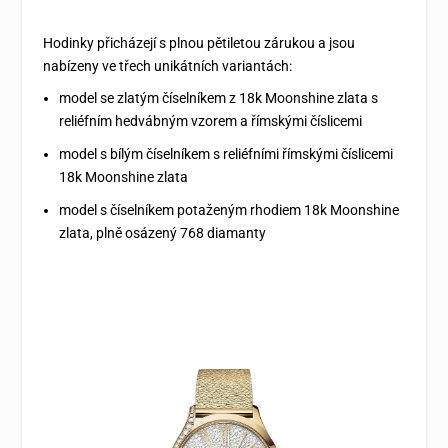
Hodinky přicházejí s plnou pětiletou zárukou a jsou
nabízeny ve třech unikátních variantách:
model se zlatým číselníkem z 18k Moonshine zlata s
reliéfním hedvábným vzorem a římskými číslicemi
model s bílým číselníkem s reliéfními římskými číslicemi
18k Moonshine zlata
model s číselníkem potaženým rhodiem 18k Moonshine
zlata, plně osázený 768 diamanty