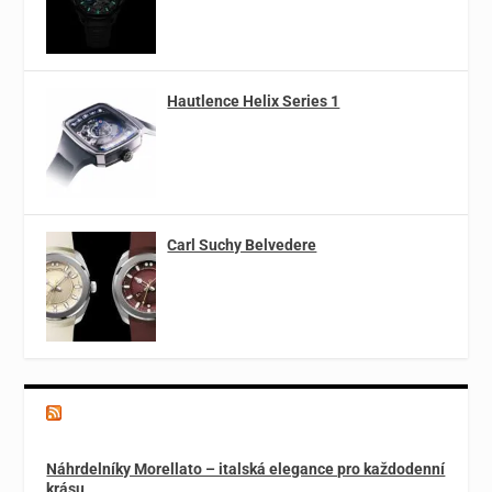
Hautlence Helix Series 1
Carl Suchy Belvedere
Magazín o špercích a módě
Náhrdelníky Morellato – italská elegance pro každodenní
krásu