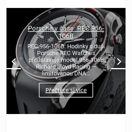
Porsche v čase: REC 956-
106B
REC 956-106B: Hodinky s duší
Porsche REC Watches
představuje model 956-106B
Richard Lloyd Racing —
limitovanou DNA...
Přečtěte si více