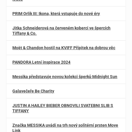
PRIM Orlík III: Ikona, která vstupuje do nové éry
Jitka Schneiderová na červeném koberci ve špercích
Tiffany & Co.
Moët & Chandon hostil na KVIFF Přípitek na dobrou věc
PANDORA Letní inspirace 2024
Messika představuje novou kolekci šperků Midnight Sun
Galavečeře Be Charity
JUSTIN A HAILEY BIEBER OBNOVILI SVATEBNI SLIB S
TIFFANY
Značka MESSIKA uvádí na trh nový solitérní prsten Move
Link