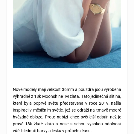
Nové modely mají velikost 36mm a pouzdra jsou vyrobena
výhradně z
18k Moonshine
TM zlata. Tato jedinečná slitina,
která byla poprvé světu představena v roce 2019, našla
inspiraci
v m
ěsíčním světle, jež se odráží na tmavě modré
hvězdné obloze. Proto nabízí lehce světlejší odstín než je
právě 18k žluté zlato a nese s sebou vysokou odolnost
vůči blednutí barvy a
lesku v
průběhu času.