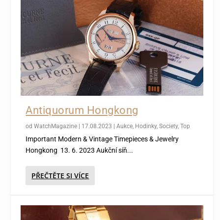
Antiquorum Hongkong
od
WatchMagazine
|
17.08.2023
|
Aukce
,
Hodinky
,
Society
,
Top
Important Modern & Vintage Timepieces & Jewelry
Hongkong 13. 6. 2023 Aukční síň...
PŘEČTĚTE SI VÍCE