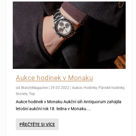
Aukce hodinek v Monaku
od
WatchMagazine
|
29.03.2022
|
Aukce
,
Hodinky
,
Pánské hodinky
,
Society
,
Top
Aukce hodinek v Monaku Aukční síň Antiquorum zahájila
letošní aukční rok 18. ledna v Monaku....
PŘEČTĚTE SI VÍCE