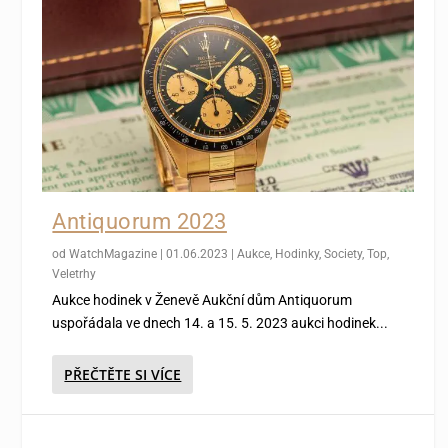
Antiquorum 2023
od
WatchMagazine
|
01.06.2023
|
Aukce
,
Hodinky
,
Society
,
Top
,
Veletrhy
Aukce hodinek v Ženevě Aukční dům Antiquorum
uspořádala ve dnech 14. a 15. 5. 2023 aukci hodinek...
PŘEČTĚTE SI VÍCE