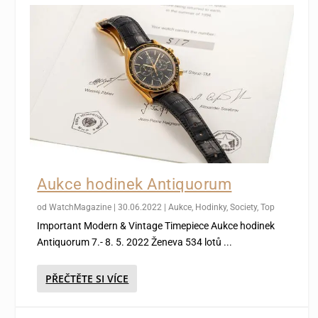
Aukce hodinek Antiquorum
od
WatchMagazine
|
30.06.2022
|
Aukce
,
Hodinky
,
Society
,
Top
Important Modern & Vintage Timepiece Aukce hodinek
Antiquorum 7.- 8. 5. 2022 Ženeva 534 lotů ...
PŘEČTĚTE SI VÍCE