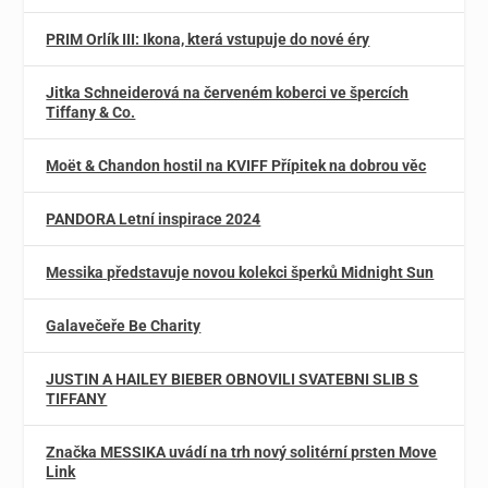
PRIM Orlík III: Ikona, která vstupuje do nové éry
Jitka Schneiderová na červeném koberci ve špercích
Tiffany & Co.
Moët & Chandon hostil na KVIFF Přípitek na dobrou věc
PANDORA Letní inspirace 2024
Messika představuje novou kolekci šperků Midnight Sun
Galavečeře Be Charity
JUSTIN A HAILEY BIEBER OBNOVILI SVATEBNI SLIB S
TIFFANY
Značka MESSIKA uvádí na trh nový solitérní prsten Move
Link