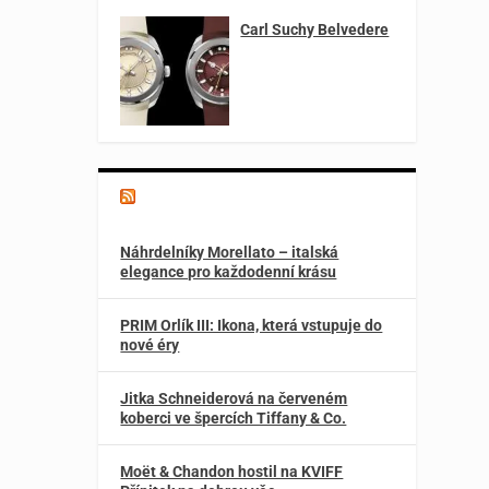
Carl Suchy Belvedere
Magazín o špercích a módě
Náhrdelníky Morellato – italská
elegance pro každodenní krásu
PRIM Orlík III: Ikona, která vstupuje do
nové éry
Jitka Schneiderová na červeném
koberci ve špercích Tiffany & Co.
Moët & Chandon hostil na KVIFF