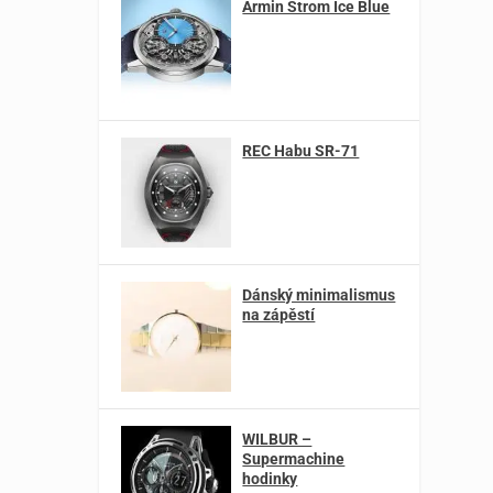
Armin Strom Ice Blue
REC Habu SR-71
Dánský minimalismus
na zápěstí
WILBUR –
Supermachine
hodinky