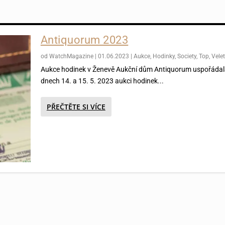
Antiquorum 2023
od
WatchMagazine
|
01.06.2023
|
Aukce
,
Hodinky
,
Society
,
Top
,
Vele
Aukce hodinek v Ženevě Aukční dům Antiquorum uspořádal
dnech 14. a 15. 5. 2023 aukci hodinek...
PŘEČTĚTE SI VÍCE