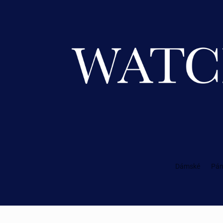
Dámské
Pán