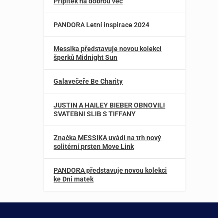
Přípitek na dobrou věc
PANDORA Letní inspirace 2024
Messika představuje novou kolekci
šperků Midnight Sun
Galavečeře Be Charity
JUSTIN A HAILEY BIEBER OBNOVILI
SVATEBNI SLIB S TIFFANY
Značka MESSIKA uvádí na trh nový
solitérní prsten Move Link
PANDORA představuje novou kolekci
ke Dni matek