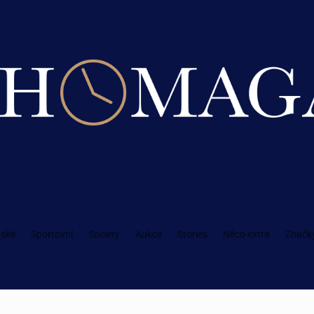
ské
Sportovní
Society
Aukce
Stories
Něco extra
Značk