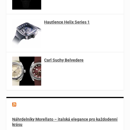
Hautlence Helix Series 1
Carl Suchy Belvedere
Magazín o špercích a módě
Náhrdelníky Morellato – italská elegance pro každodenní
krásu