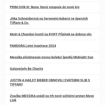
PRIM Orlík III: Ikona, která vstupuje do nové éry
Jitka Schneiderová na červeném koberci ve špercích
Tiffany & Co.
Moët & Chandon hostil na KVIFF Přípitek na dobrou věc
PANDORA Letní inspirace 2024
Messika představuje novou kolekci šperků Midnight Sun
Galavečeře Be Charity
JUSTIN A HAILEY BIEBER OBNOVILI SVATEBNI SLIB S
TIFFANY
Značka MESSIKA uvádí na trh nový solitérní prsten Move
Link