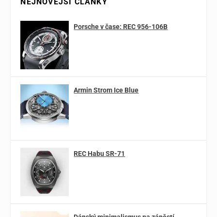
NEJNOVĚJŠÍ ČLÁNKY
Porsche v čase: REC 956-106B
Armin Strom Ice Blue
REC Habu SR-71
Dánský minimalismus na zápěstí