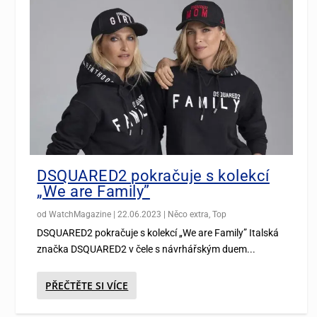
DSQUARED2 pokračuje s kolekcí
„We are Family”
od
WatchMagazine
|
22.06.2023
|
Něco extra
,
Top
DSQUARED2 pokračuje s kolekcí „We are Family” Italská
značka DSQUARED2 v čele s návrhářským duem...
PŘEČTĚTE SI VÍCE