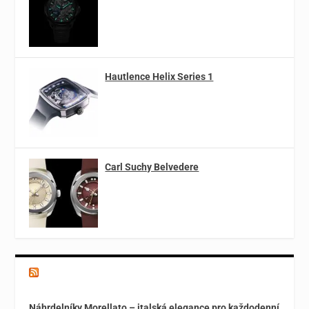
Hautlence Helix Series 1
Carl Suchy Belvedere
Magazín o špercích a módě
Náhrdelníky Morellato – italská elegance pro každodenní