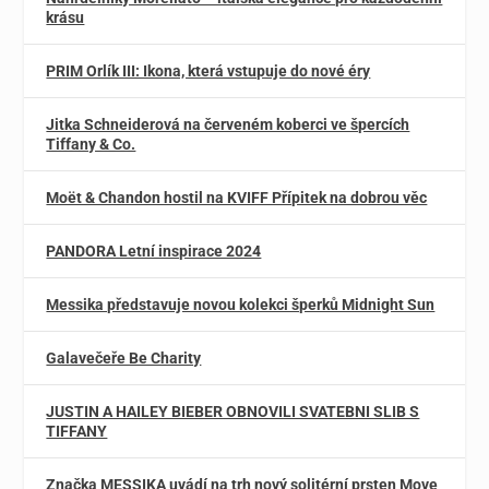
krásu
PRIM Orlík III: Ikona, která vstupuje do nové éry
Jitka Schneiderová na červeném koberci ve špercích
Tiffany & Co.
Moët & Chandon hostil na KVIFF Přípitek na dobrou věc
PANDORA Letní inspirace 2024
Messika představuje novou kolekci šperků Midnight Sun
Galavečeře Be Charity
JUSTIN A HAILEY BIEBER OBNOVILI SVATEBNI SLIB S
TIFFANY
Značka MESSIKA uvádí na trh nový solitérní prsten Move