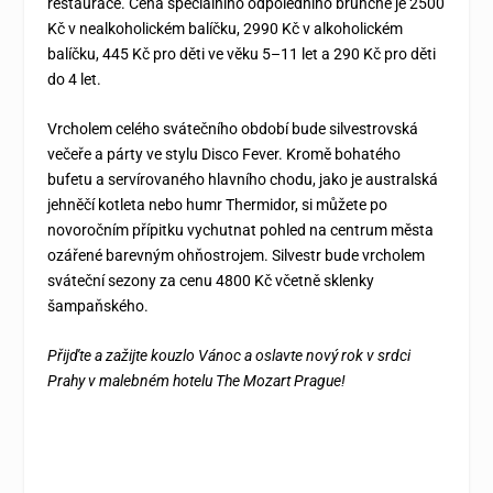
restaurace. Cena speciálního odpoledního brunche je 2500
Kč v nealkoholickém balíčku, 2990 Kč v alkoholickém
balíčku, 445 Kč pro děti ve věku 5–11 let a 290 Kč pro děti
do 4 let.
Vrcholem celého svátečního období bude silvestrovská
večeře a párty ve stylu Disco Fever. Kromě bohatého
bufetu a servírovaného hlavního chodu, jako je australská
jehněčí kotleta nebo humr Thermidor, si můžete po
novoročním přípitku vychutnat pohled na centrum města
ozářené barevným ohňostrojem. Silvestr bude vrcholem
sváteční sezony za cenu 4800 Kč včetně sklenky
šampaňského.
Přijďte a zažijte kouzlo Vánoc a oslavte nový rok v srdci
Prahy v malebném hotelu The Mozart Prague!