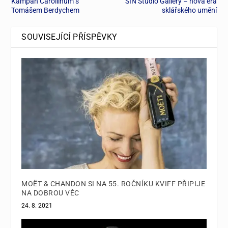
Kampaň Carollinum s
SIN Studio Gallery – nová éra
Tomášem Berdychem
sklářského umění
SOUVISEJÍCÍ PŘÍSPĚVKY
MOËT & CHANDON SI NA 55. ROČNÍKU KVIFF PŘIPIJE
NA DOBROU VĚC
24. 8. 2021