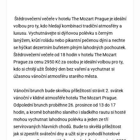
Štědrovečerní večeře v hotelu The Mozart Prague je ideální
volbou pro ty, kdo hledají kombinaci tradiční atmosféry a
luxusu. Vychutnávejte si dýňovou polévku s černým
lanýžem, krůtí roládu nebo pikantní pečenou dýni a nechte
se hýčkat dezertním bufetem plným lahodných pochoutek.
Štědrovečerní večeře od 18 hodin v hotelu The Mozart
Prague za cenu 2950 Kč za osobu je ideální volbou pro ty,
kdo si chtějí užít Štědrý den bez vaření a vychutnat si
úžasnou vánoční atmosféru starého města.
Vánoční brunch bude skvělou příležitostí strávit 2. svátek
vánoční v klidné atmosféře hotelu The Mozart Prague.
Odpolední brunch proběhne 26. prosince od 13 do 17
hodin, a kromě bohatého slaného i sladkého rautu si hosté
mohou vychutnat lahodnou polévku a jeden ze tří
servírovaných hlavních chodů. Bude to skvělá příležitost
jak si zpestřit sváteční dny a užít si je v pohodlí hotelové