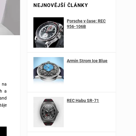
NEJNOVĚJŠÍ ČLÁNKY
Porsche v čase: REC
956-106B
Armin Strom Ice Blue
, na
th a
 and
REC Habu SR-71
táje