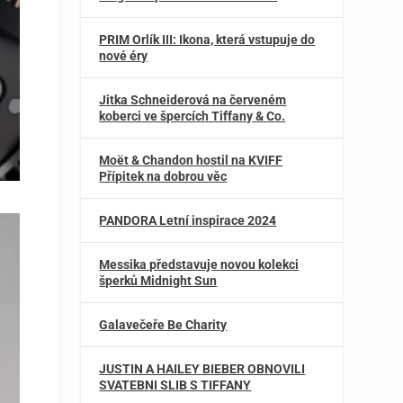
PRIM Orlík III: Ikona, která vstupuje do
nové éry
Jitka Schneiderová na červeném
koberci ve špercích Tiffany & Co.
Moët & Chandon hostil na KVIFF
Přípitek na dobrou věc
PANDORA Letní inspirace 2024
Messika představuje novou kolekci
šperků Midnight Sun
Galavečeře Be Charity
JUSTIN A HAILEY BIEBER OBNOVILI
SVATEBNI SLIB S TIFFANY