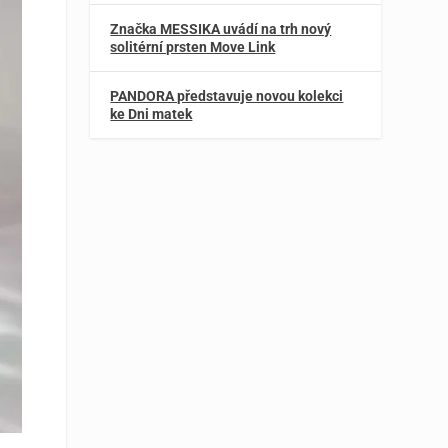
Značka MESSIKA uvádí na trh nový
solitérní prsten Move Link
PANDORA představuje novou kolekci
ke Dni matek