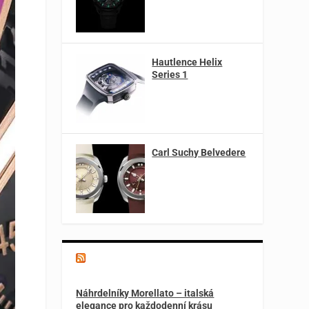
Hautlence Helix
Series 1
Carl Suchy Belvedere
Magazín o špercích a módě
Náhrdelníky Morellato – italská
elegance pro každodenní krásu