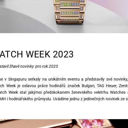
ATCH WEEK 2023
stavil žhavé novinky pro rok 2023
 v Singapuru setkaly na unikátním eventu a představily své novinky
ch Week je oslavou práce hodinářů značek Bulgari, TAG Heuer, Zeni
atch Week stal jakýmsi předskokanem ženevského veletrhu Watches
H i hodinářského průmyslu. Uvádíme jednu z jedinečných novinek ze s