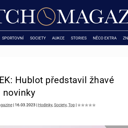
SPORTOVNÍ
SOCIETY
AUKCE
STORIES
NĚCO EXTRA
ZN
: Hublot představil žhavé
novinky
gazine
|
16.03.2023
|
Hodinky
,
Society
,
Top
|