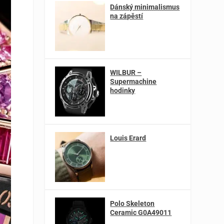
Dánský minimalismus
na zápěstí
WILBUR –
Supermachine
hodinky
Louis Erard
Polo Skeleton
Ceramic G0A49011