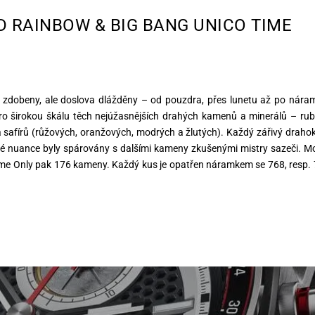
D RAINBOW & BIG BANG UNICO TIME
dobeny, ale doslova dlážděny – od pouzdra, přes lunetu až po nára
pro širokou škálu těch nejúžasnějších drahých kamenů a minerálů – rub
a safírů (růžových, oranžových, modrých a žlutých). Každý zářivý drah
é nuance byly spárovány s dalšími kameny zkušenými mistry sazeči. M
ime Only pak 176 kameny. Každý kus je opatřen náramkem se 768, resp.