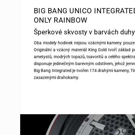
BIG BANG UNICO INTEGRATE
ONLY RAINBOW
Šperkové skvosty v barvách duhy
Oba modely hodinek nejsou vzácnými kameny pouze z
Originální a vzácný materiál King Gold tvoří základ 
ametystů, modrých topazů, tsavoritů a celého spektr
disponuje jedinečným barevným odstínem, jehož jemn
Big Bang Integrated je tvořen 174 drahými kameny, T
zasazenými drahokamy.