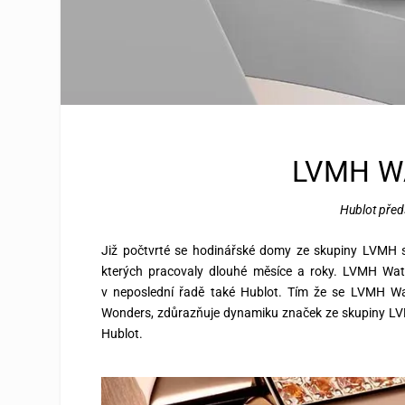
LVMH W
Hublot před
Již počtvrté se hodinářské domy ze skupiny LVMH se
kterých pracovaly dlouhé měsíce a roky. LVMH Wat
v neposlední řadě také Hublot. Tím že se LVMH W
Wonders, zdůrazňuje dynamiku značek ze skupiny LVM
Hublot.