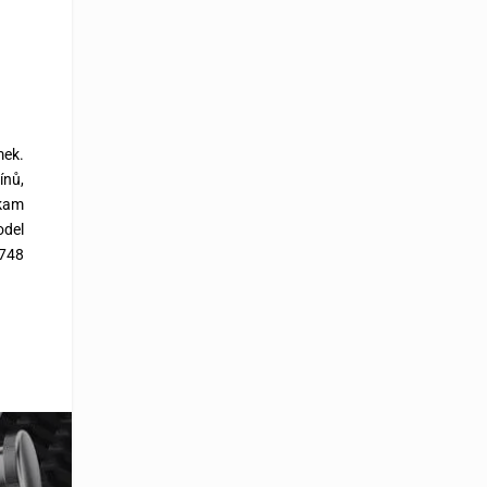
mek.
ínů,
okam
odel
 748