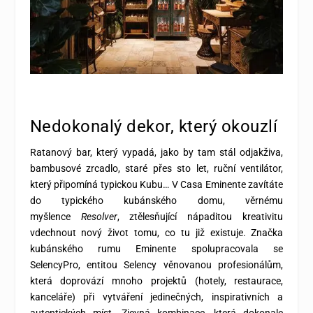
Nedokonalý dekor, který okouzlí
Ratanový bar, který vypadá, jako by tam stál odjakživa,
bambusové zrcadlo, staré přes sto let, ruční ventilátor,
který připomíná typickou Kubu… V Casa Eminente zavítáte
do typického kubánského domu, věrnému
myšlence
Resolver
, ztělesňující nápaditou kreativitu
vdechnout nový život tomu, co tu již existuje. Značka
kubánského rumu Eminente spolupracovala se
SelencyPro, entitou Selency věnovanou profesionálům,
která doprovází mnoho projektů (hotely, restaurace,
kanceláře) při vytváření jedinečných, inspirativních a
autentických míst. Zjevná kombinace, která dokonale