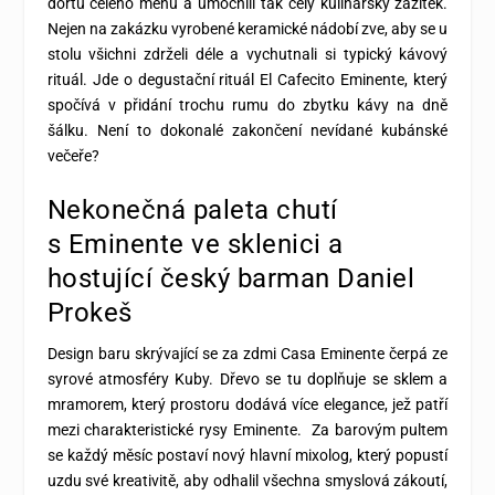
dortu celého menu a umocnili tak celý kulinářský zážitek.
Nejen na zakázku vyrobené keramické nádobí zve, aby se u
stolu všichni zdrželi déle a vychutnali si typický kávový
rituál. Jde o degustační rituál El Cafecito Eminente, který
spočívá v přidání trochu rumu do zbytku kávy na dně
šálku. Není to dokonalé zakončení nevídané kubánské
večeře?
Nekonečná paleta chutí
s Eminente ve sklenici a
hostující český barman Daniel
Prokeš
Design baru skrývající se za zdmi Casa Eminente čerpá ze
syrové atmosféry Kuby. Dřevo se tu doplňuje se sklem a
mramorem, který prostoru dodává více elegance, jež patří
mezi charakteristické rysy Eminente. Za barovým pultem
se každý měsíc postaví nový hlavní mixolog, který popustí
uzdu své kreativitě, aby odhalil všechna smyslová zákoutí,