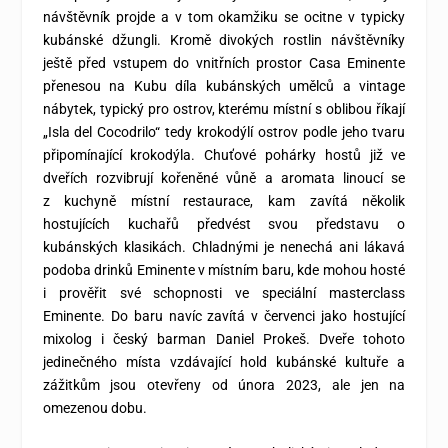
návštěvník projde a v tom okamžiku se ocitne v typicky
kubánské džungli. Kromě divokých rostlin návštěvníky
ještě před vstupem do vnitřních prostor Casa Eminente
přenesou na Kubu díla kubánských umělců a vintage
nábytek, typický pro ostrov, kterému místní s oblibou říkají
„Isla del Cocodrilo“ tedy krokodýlí ostrov podle jeho tvaru
připomínající krokodýla. Chuťové pohárky hostů již ve
dveřích rozvibrují kořeněné vůně a aromata linoucí se
z kuchyně místní restaurace, kam zavítá několik
hostujících kuchařů předvést svou představu o
kubánských klasikách. Chladnými je nenechá ani lákavá
podoba drinků Eminente v místním baru, kde mohou hosté
i prověřit své schopnosti ve speciální masterclass
Eminente. Do baru navíc zavítá v červenci jako hostující
mixolog i český barman Daniel Prokeš. Dveře tohoto
jedinečného místa vzdávající hold kubánské kultuře a
zážitkům jsou otevřeny od února 2023, ale jen na
omezenou dobu.