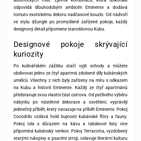
odpovídá dlouhodobým ambicím Eminente a dodává
tomuto exotickému dekoru nadčasové kouzlo. Od nádvoří
ve stylu džungle po promyšleně zařízené pokoje, každý
designový detail připomene starodávnou Kubu.
Designové pokoje skrývající
kuriozity
Po kulinářském zážitku stačí vyjít schody a můžete
obdivovat jedno ze čtyř apartmá zdobené díly kubánských
umělců. Všechny z nich byly zařízeny na míru s odkazem
na Kubu a historii Eminente. Každý ze čtyř apartmánů
představuje svou vlastní část ostrova. Od pečlivého výběru
nábytku po nástěnné dekorace a osvětlení, vyprávějí
jedinečný příběh, který navazuje na příběh Eminente. Pokoj
Cocodrilo vzdává hold bujnosti kubánské flóry a fauny.
Pokoj Isla s důrazem na kávu a tabákové listy více
připomíná kubánský venkov. Pokoj Terracotta, vyzdobený
starými rukopisy a psacími stroji, oslavuje literární kulturu