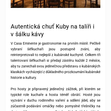
Autentická chuť Kuby na talíři i
v šálku kávy
V Casa Eminente je gastronomie na prvním místě. Pečlivě
vybraní šéfkuchaři jsou postupně zváni, aby
reinterpretovali to nejlepší z kubánské kuchyně. Celkem tři
talentovaní šéfkuchaři si předají zástěru každé 2 měsíce,
aby tu zanechali svou jedinečnou představu o kubánských
klasikách vycházející z důkladného prozkoumání kubánské
historie a kultury.
Pro hosty je připravený jedinečný zážitek, při kterém se
typické role kuchaře a hosta téměř obrátí. Hosté jsou
vyzvání v duchu rodinného vaření a sdílení jídel, aby se
zúčastnili podávání omáčky nebo pomyslné třešničky na