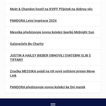
Moët & Chandon hostil na KVIFF Přípitek na dobrou věc
PANDORA Letní inspirace 2024
Messika představuje novou kolekci šperků Midnight Sun
Galavečeře Be Charity
JUSTIN A HAILEY BIEBER OBNOVILI SVATEBNI SLIB S
TIFFANY
Značka MESSIKA uvádí na trh nový solitérní prsten Move
Link
PANDORA představuje novou kolekci ke Dni matek