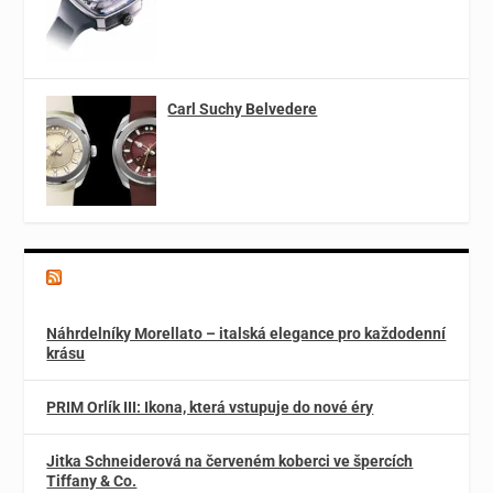
Carl Suchy Belvedere
Magazín o špercích a módě
Náhrdelníky Morellato – italská elegance pro každodenní
krásu
PRIM Orlík III: Ikona, která vstupuje do nové éry
Jitka Schneiderová na červeném koberci ve špercích
Tiffany & Co.