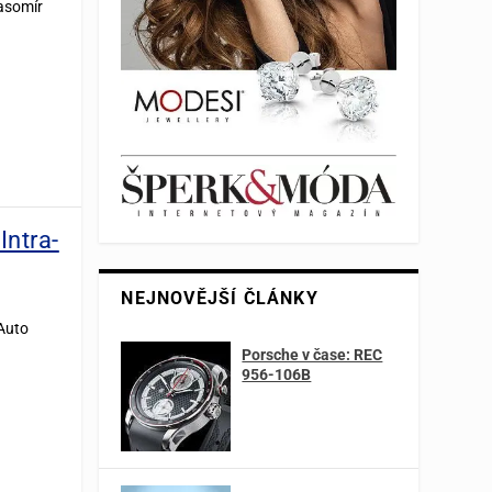
asomír
Intra-
NEJNOVĚJŠÍ ČLÁNKY
 Auto
Porsche v čase: REC
956-106B