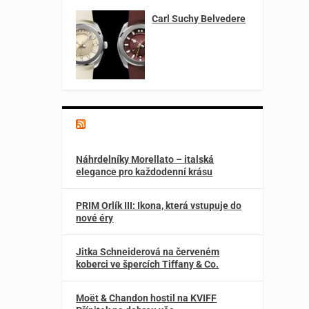
Carl Suchy Belvedere
Magazín o špercích a módě
Náhrdelníky Morellato – italská
elegance pro každodenní krásu
PRIM Orlík III: Ikona, která vstupuje do
nové éry
Jitka Schneiderová na červeném
koberci ve špercích Tiffany & Co.
Moët & Chandon hostil na KVIFF