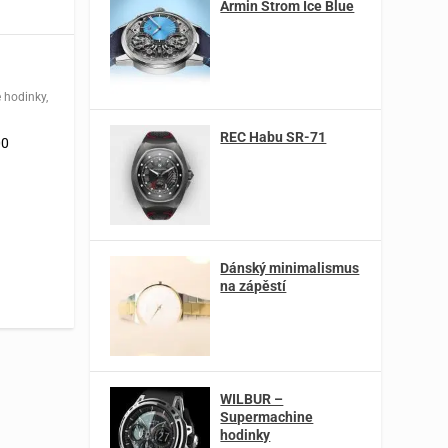
Armin Strom Ice Blue
 hodinky
,
REC Habu SR-71
00
Dánský minimalismus
na zápěstí
WILBUR –
Supermachine
hodinky