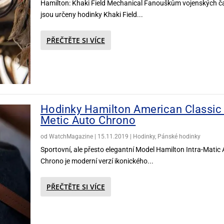
Hamilton: Khaki Field Mechanical Fanouškům vojenských č
jsou určeny hodinky Khaki Field...
PŘEČTĚTE SI VÍCE
Hodinky Hamilton American Classic 
Metic Auto Chrono
od
WatchMagazine
|
15.11.2019
|
Hodinky
,
Pánské hodinky
Sportovní, ale přesto elegantní Model Hamilton Intra-Matic
Chrono je moderní verzí ikonického...
PŘEČTĚTE SI VÍCE