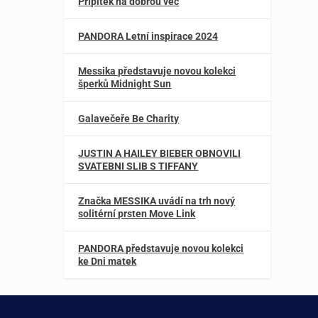
Přípitek na dobrou věc
PANDORA Letní inspirace 2024
Messika představuje novou kolekci
šperků Midnight Sun
Galavečeře Be Charity
JUSTIN A HAILEY BIEBER OBNOVILI
SVATEBNI SLIB S TIFFANY
Značka MESSIKA uvádí na trh nový
solitérní prsten Move Link
PANDORA představuje novou kolekci
ke Dni matek