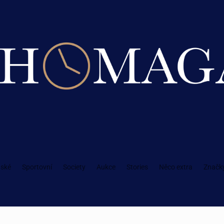
ské
Sportovní
Society
Aukce
Stories
Něco extra
Značk