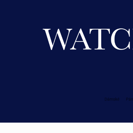
Dámské
Pán