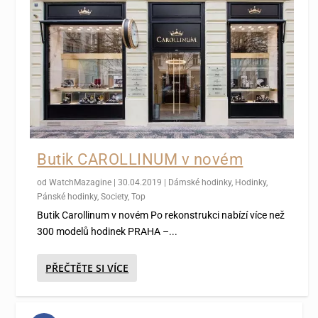
Butik CAROLLINUM v novém
od
WatchMazagine
|
30.04.2019
|
Dámské hodinky
,
Hodinky
,
Pánské hodinky
,
Society
,
Top
Butik Carollinum v novém Po rekonstrukci nabízí více než
300 modelů hodinek PRAHA –...
PŘEČTĚTE SI VÍCE