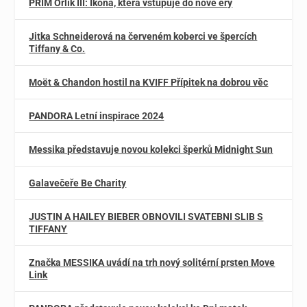
PRIM Orlík III: Ikona, která vstupuje do nové éry
Jitka Schneiderová na červeném koberci ve špercích
Tiffany & Co.
Moët & Chandon hostil na KVIFF Přípitek na dobrou věc
PANDORA Letní inspirace 2024
Messika představuje novou kolekci šperků Midnight Sun
Galavečeře Be Charity
JUSTIN A HAILEY BIEBER OBNOVILI SVATEBNI SLIB S
TIFFANY
Značka MESSIKA uvádí na trh nový solitérní prsten Move
Link