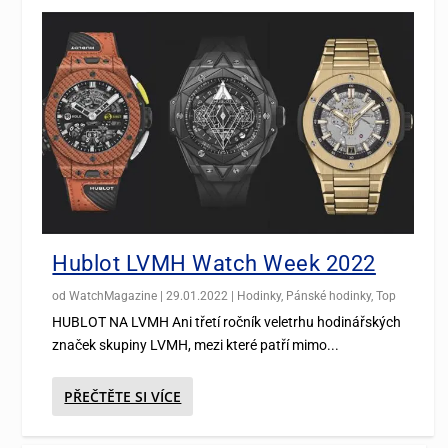
Hublot LVMH Watch Week 2022
od
WatchMagazine
|
29.01.2022
|
Hodinky
,
Pánské hodinky
,
Top
HUBLOT NA LVMH Ani třetí ročník veletrhu hodinářských
značek skupiny LVMH, mezi které patří mimo...
PŘEČTĚTE SI VÍCE