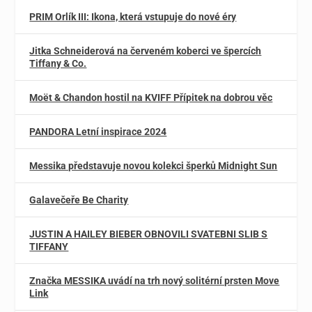
PRIM Orlík III: Ikona, která vstupuje do nové éry
Jitka Schneiderová na červeném koberci ve špercích
Tiffany & Co.
Moët & Chandon hostil na KVIFF Přípitek na dobrou věc
PANDORA Letní inspirace 2024
Messika představuje novou kolekci šperků Midnight Sun
Galavečeře Be Charity
JUSTIN A HAILEY BIEBER OBNOVILI SVATEBNI SLIB S
TIFFANY
Značka MESSIKA uvádí na trh nový solitérní prsten Move
Link